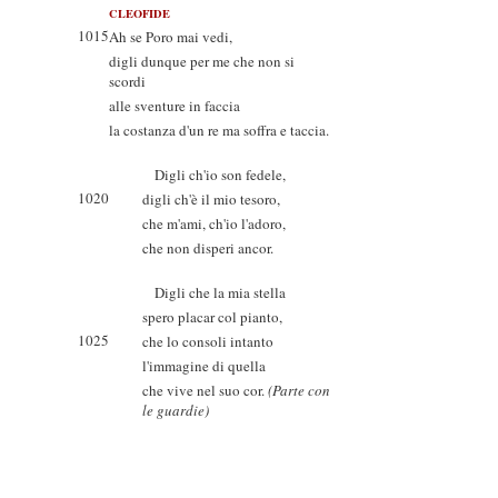
CLEOFIDE
1015
Ah se Poro mai vedi,
digli dunque per me che non si
scordi
alle sventure in faccia
la costanza d'un re ma soffra e taccia.
Digli ch'io son fedele,
1020
digli ch'è il mio tesoro,
che m'ami, ch'io l'adoro,
che non disperi ancor.
Digli che la mia stella
spero placar col pianto,
1025
che lo consoli intanto
l'immagine di quella
che vive nel suo cor.
(Parte con
le guardie)