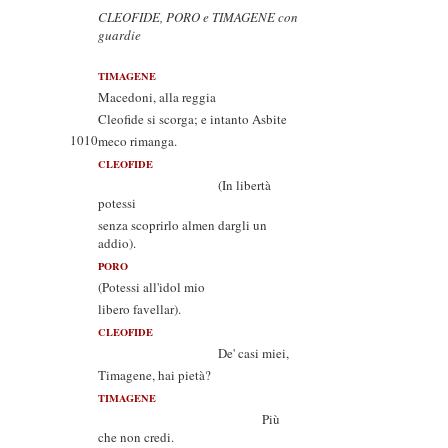
CLEOFIDE, PORO e TIMAGENE con
guardie
TIMAGENE
Macedoni, alla reggia
Cleofide si scorga; e intanto Asbite
1010
meco rimanga.
CLEOFIDE
(In libertà
potessi
senza scoprirlo almen dargli un
addio).
PORO
(Potessi all'idol mio
libero favellar).
CLEOFIDE
De' casi miei,
Timagene, hai pietà?
TIMAGENE
Più
che non credi.