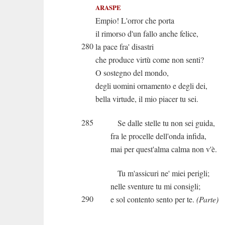
ARASPE
Empio! L'orror che porta
il rimorso d'un fallo anche felice,
280
la pace fra' disastri
che produce virtù come non senti?
O sostegno del mondo,
degli uomini ornamento e degli dei,
bella virtude, il mio piacer tu sei.
285
Se dalle stelle tu non sei guida,
fra le procelle dell'onda infida,
mai per quest'alma calma non v'è.
Tu m'assicuri ne' miei perigli;
nelle sventure tu mi consigli;
290
e sol contento sento per te.
(Parte)