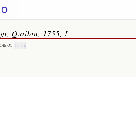
i, Quillau, 1755, I
DONE|Q1
Copia