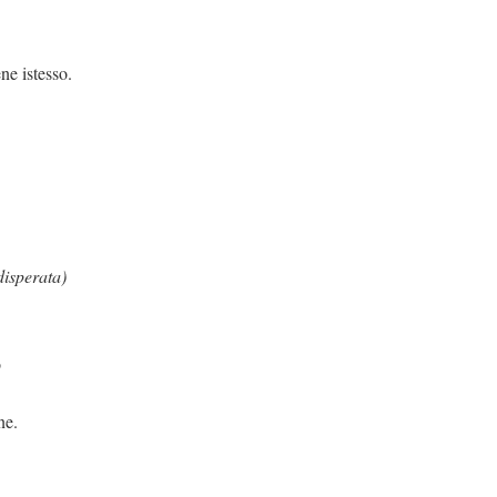
esso.
disperata)
o
ne.