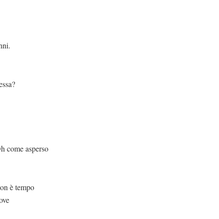
nni.
ressa?
perso
empo
ove