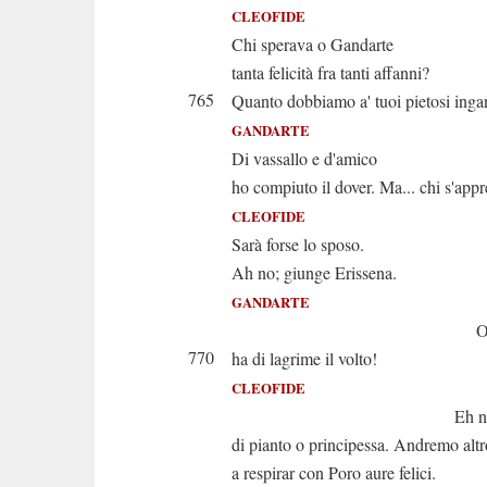
CLEOFIDE
Chi sperava o Gandarte
tanta felicità fra tanti affanni?
765
Quanto dobbiamo a' tuoi pietosi inga
GANDARTE
Di vassallo e d'amico
ho compiuto il dover. Ma... chi s'app
CLEOFIDE
Sarà forse lo sposo.
Ah no; giunge Erissena.
GANDARTE
Oh come as
770
ha di lagrime il volto!
CLEOFIDE
Eh non è t
di pianto o principessa. Andremo altr
a respirar con Poro aure felici.