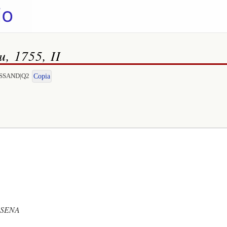
u, 1755, II
LESSAND|Q2
Copia
SSENA