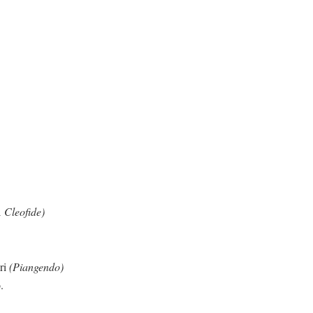
 Cleofide)
i
(Piangendo)
.