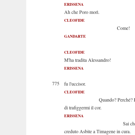
ERISSENA
Ah che Poro morì.
CLEOFIDE
Come!
GANDARTE
Che di
CLEOFIDE
M'ha tradita Alessandro!
ERISSENA
Ei di sé s
775
fu l'uccisor.
CLEOFIDE
Quando? Perché? Fin
di trafiggermi il cor.
ERISSENA
Sai che rim
creduto Asbite a Timagene in cura.