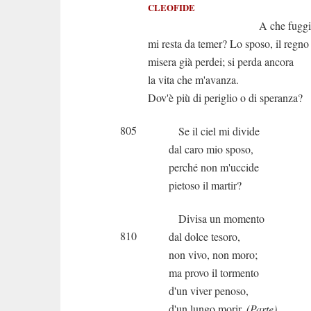
CLEOFIDE
A che fuggir? Qua
mi resta da temer? Lo sposo, il regno
misera già perdei; si perda ancora
la vita che m'avanza.
Dov'è più di periglio o di speranza?
805
Se il ciel mi divide
dal caro mio sposo,
perché non m'uccide
pietoso il martir?
Divisa un momento
810
dal dolce tesoro,
non vivo, non moro;
ma provo il tormento
d'un viver penoso,
d'un lungo morir.
(Parte)