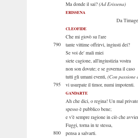
Ma donde il sai?
(Ad Erissena)
ERISSENA
Da Timagene ist
CLEOFIDE
Che mi giovò su l'are
790
tante vittime offrirvi, ingiusti dei?
Se voi de' mali miei
siete cagione, all'ingiustizia vostra
non son dovute; e se governa il caso
tutti gli umani eventi,
(Con passione 
795
vi usurpate il timor, numi impotenti.
GANDARTE
Ah che dici, o regina! Un mal privat
spesso è pubblico bene;
e v'è sempre ragione in ciò che avvie
Fuggi, torna in te stessa,
800
pensa a salvarti.