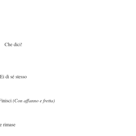
ci!
tesso
isci
(Con affanno e fretta)
ase