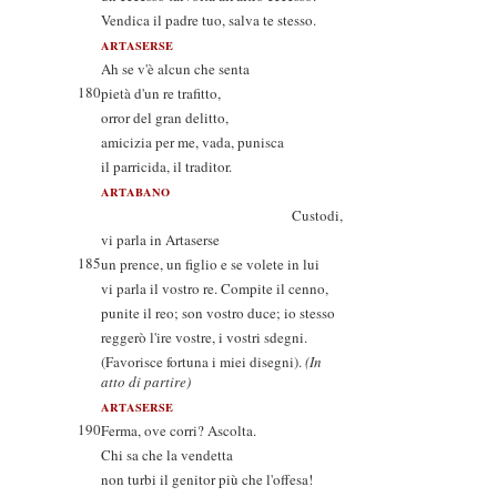
Vendica il padre tuo, salva te stesso.
ARTASERSE
Ah se v'è alcun che senta
180
pietà d'un re trafitto,
orror del gran delitto,
amicizia per me, vada, punisca
il parricida, il traditor.
ARTABANO
Custodi,
vi parla in Artaserse
185
un prence, un figlio e se volete in lui
vi parla il vostro re. Compite il cenno,
punite il reo; son vostro duce; io stesso
reggerò l'ire vostre, i vostri sdegni.
(Favorisce fortuna i miei disegni).
(In
atto di partire)
ARTASERSE
190
Ferma, ove corri? Ascolta.
Chi sa che la vendetta
non turbi il genitor più che l'offesa!