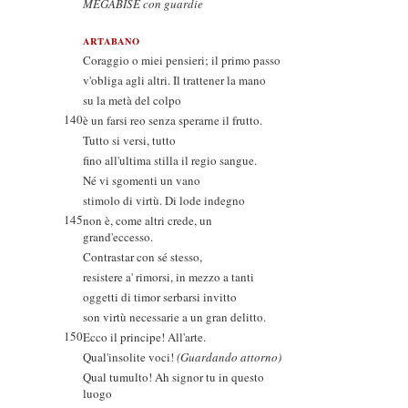
MEGABISE con guardie
ARTABANO
Coraggio o miei pensieri; il primo passo
v'obliga agli altri. Il trattener la mano
su la metà del colpo
140
è un farsi reo senza sperarne il frutto.
Tutto si versi, tutto
fino all'ultima stilla il regio sangue.
Né vi sgomenti un vano
stimolo di virtù. Di lode indegno
145
non è, come altri crede, un
grand'eccesso.
Contrastar con sé stesso,
resistere a' rimorsi, in mezzo a tanti
oggetti di timor serbarsi invitto
son virtù necessarie a un gran delitto.
150
Ecco il principe! All'arte.
Qual'insolite voci!
(Guardando attorno)
Qual tumulto! Ah signor tu in questo
luogo