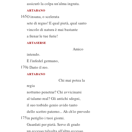
assicurò la colpa un'alma ingrata.
ARTABANO
165
O insana, o scelerata
sete di regno! E qual pietà, qual santo
vincolo di natura è mai bastante
a frenar le tue furie!
ARTASERSE
Amico
intendo.
È l'infedel germano,
170
è Dario il reo.
ARTABANO
Chi mai potea la
regia
notturno penetrar? Chi avvicinarsi
al talamo real? Gli antichi sdegni,
il suo torbido genio avido tanto
dello scettro paterno... Ah ch'io prevedo
175
in periglio i tuoi giorni.
Guardati per pietà. Serve di grado
un eccesso talvolta all'altro eccesso.