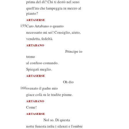
prima del dì? Chi ti destò nel seno
quell'ira che lampeggia in mezzo al
pianto?
ARTASERSE
155
Caro Artabano o quanto
necessario mi sei! Consiglio, aiuto,
vendetta, fedeltà.
ARTABANO
Principe io
tremo
al confuso comando.
Spiegati meglio.
ARTASERSE
Oh dio
160
svenato il padre mio
giace colà su le tradite piume.
ARTABANO
Come!
ARTASERSE
Nol so. Di questa
notte funesta infra i silenzi e l'ombre