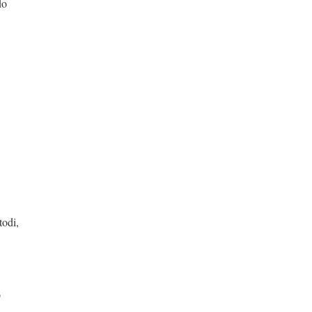
do
,
o