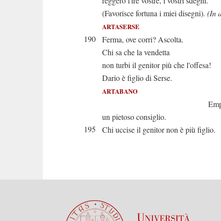
reggerò l'ire vostre, i vostri sdegni.
(Favorisce fortuna i miei disegni).
(In 
ARTASERSE
190
Ferma, ove corri? Ascolta.
Chi sa che la vendetta
non turbi il genitor più che l'offesa!
Dario è figlio di Serse.
ARTABANO
Empio sare
un pietoso consiglio.
195
Chi uccise il genitor non è più figlio.