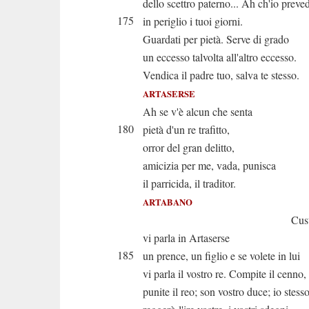
dello scettro paterno... Ah ch'io preve
175
in periglio i tuoi giorni.
Guardati per pietà. Serve di grado
un eccesso talvolta all'altro eccesso.
Vendica il padre tuo, salva te stesso.
ARTASERSE
Ah se v'è alcun che senta
180
pietà d'un re trafitto,
orror del gran delitto,
amicizia per me, vada, punisca
il parricida, il traditor.
ARTABANO
Custodi
vi parla in Artaserse
185
un prence, un figlio e se volete in lui
vi parla il vostro re. Compite il cenno,
punite il reo; son vostro duce; io stess