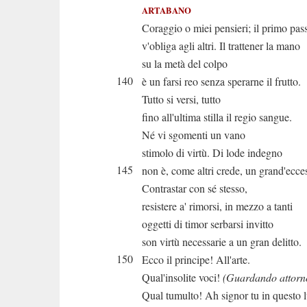
ARTABANO
Coraggio o miei pensieri; il primo pas
v'obliga agli altri. Il trattener la mano
su la metà del colpo
140
è un farsi reo senza sperarne il frutto.
Tutto si versi, tutto
fino all'ultima stilla il regio sangue.
Né vi sgomenti un vano
stimolo di virtù. Di lode indegno
145
non è, come altri crede, un grand'ecce
Contrastar con sé stesso,
resistere a' rimorsi, in mezzo a tanti
oggetti di timor serbarsi invitto
son virtù necessarie a un gran delitto.
150
Ecco il principe! All'arte.
Qual'insolite voci!
(Guardando attorn
Qual tumulto! Ah signor tu in questo 