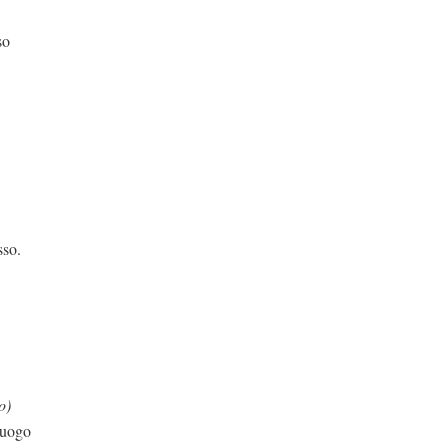
so
sso.
o)
luogo