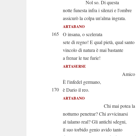
Nol so. Di questa
notte funesta infra i silenzi e l'ombre
assicurò la colpa un'alma ingrata.
ARTABANO
165
O insana, o scelerata
sete di regno! E qual pietà, qual santo
vincolo di natura è mai bastante
a frenar le tue furie!
ARTASERSE
Amico inten
È l'infedel germano,
170
è Dario il reo.
ARTABANO
Chi mai potea la re
notturno penetrar? Chi avvicinarsi
al talamo real? Gli antichi sdegni,
il suo torbido genio avido tanto