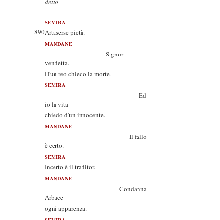
detto
SEMIRA
890
Artaserse pietà.
MANDANE
Signor
vendetta.
D'un reo chiedo la morte.
SEMIRA
Ed
io la vita
chiedo d'un innocente.
MANDANE
Il fallo
è certo.
SEMIRA
Incerto è il traditor.
MANDANE
Condanna
Arbace
ogni apparenza.
SEMIRA