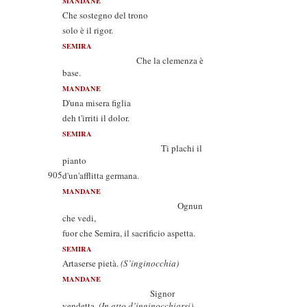
MANDANE
Che sostegno del trono
solo è il rigor.
SEMIRA
Che la clemenza è
base.
MANDANE
D'una misera figlia
deh t'irriti il dolor.
SEMIRA
Ti plachi il
pianto
905
d'un'afflitta germana.
MANDANE
Ognun
che vedi,
fuor che Semira, il sacrificio aspetta.
SEMIRA
Artaserse pietà.
(S’inginocchia)
MANDANE
Signor
vendetta.
(In atto d’inginocchiarsi)