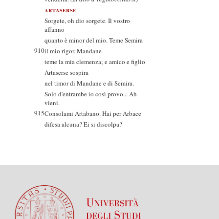
ARTASERSE
Sorgete, oh dio sorgete. Il vostro
affanno
quanto è minor del mio. Teme Semira
910
il mio rigor. Mandane
teme la mia clemenza; e amico e figlio
Artaserse sospira
nel timor di Mandane e di Semira.
Solo d'entrambe io così provo... Ah
vieni.
915
Consolami Artabano. Hai per Arbace
difesa alcuna? Ei si discolpa?