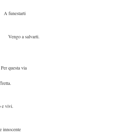
arti
alvarti.
esta via
fretta.
 e vivi.
se innocente