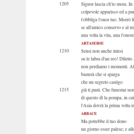
1205
Signor lascia ch'io mora. In
colpevole apparisco ed a pu
t'obbliga l'onor tuo. Morrò f
se all'amico conservo e al m
una volta la vita, una l'onore
ARTASERSE
1210
Sensi non anche intesi
su le labra d'un reo! Dilett
non perdiamo i momenti. Al
basterà che si sparga
che un segreto castigo
1215
già ti punì. Che funestar non
di questo dì la pompa, in cu
l'Asia dovrà la prima volta i
ARBACE
Ma potrebbe il tuo dono
un giorno esser palese; e allo