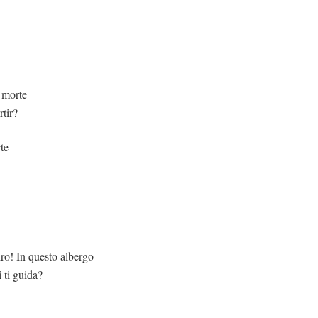
 morte
tir?
te
 questo albergo
i ti guida?