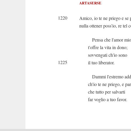
ARTASERSE
Ah p
1220
Amico, io te ne priego e se
nulla ottener poss'io, re te
Pensa che l'amor mi
t'offre la vita in dono;
sovvengati ch'io sono
1225
il tuo liberator.
Dammi l'estremo add
ch'io te ne priego, e par
che tutto per salvarti
far voglio a tuo favor.