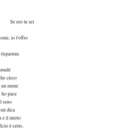
u sei
nte, io t'offro
 risparmia
umulti
che cieco
he un nume
n ho pace
el seno
 mi dica
a e il merto
ficio è certo.