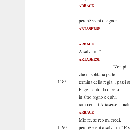
ARBACE
A funest
perché vieni o signor.
ARTASERSE
Vengo a s
ARBACE
A salvarmi?
ARTASERSE
Non più. Per qu
che in solitaria parte
1185
termina della regia, i passi af
Fuggi cauto da questo
in altro regno e quivi
rammentati Artaserse, amalo
ARBACE
Mio re, se reo mi credi,
1190
perché vieni a salvarmi? E 