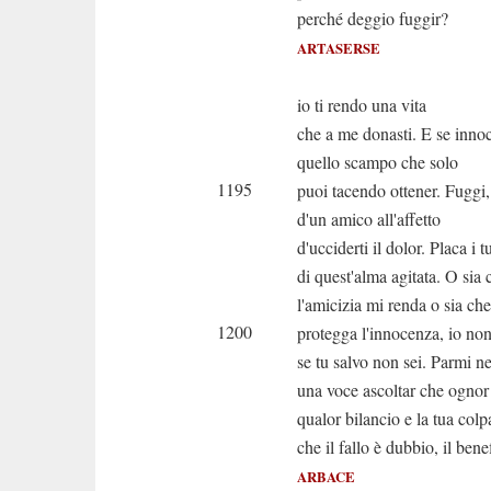
perché deggio fuggir?
ARTASERSE
Se reo t
io ti rendo una vita
che a me donasti. E se innoce
quello scampo che solo
1195
puoi tacendo ottener. Fuggi,
d'un amico all'affetto
d'ucciderti il dolor. Placa i t
di quest'alma agitata. O sia 
l'amicizia mi renda o sia c
1200
protegga l'innocenza, io no
se tu salvo non sei. Parmi n
una voce ascoltar che ognor
qualor bilancio e la tua colp
che il fallo è dubbio, il bene
ARBACE