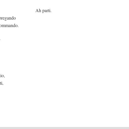
arti.
 pregando
l commando.
o
io,
ti,