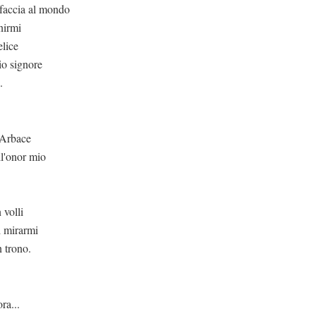
 faccia al mondo
nirmi
elice
io signore
.
o Arbace
l'onor mio
 volli
i mirarmi
n trono.
ra...