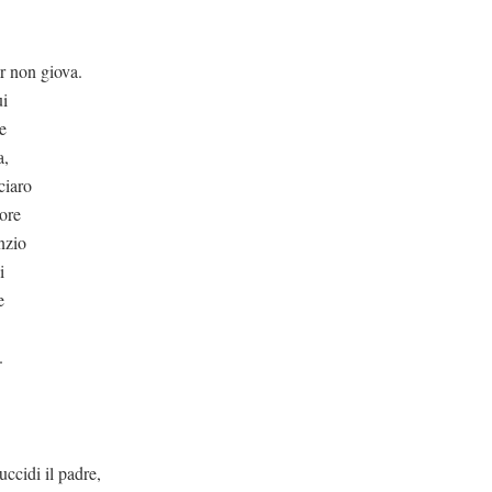
giova.
ui
ue
a,
ciaro
lore
enzio
i
e
.
il padre,