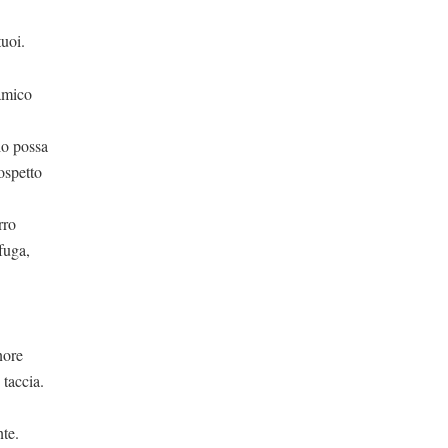
uoi.
amico
io possa
ospetto
rro
 fuga,
re
 taccia.
nte.