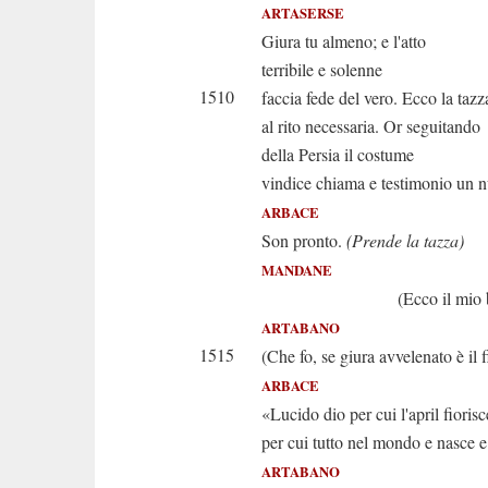
ARTASERSE
Giura tu almeno; e l'atto
terribile e solenne
1510
faccia fede del vero. Ecco la tazz
al rito necessaria. Or seguitando
della Persia il costume
vindice chiama e testimonio un 
ARBACE
Son pronto.
(Prende la tazza)
MANDANE
(Ecco il mio ben fuor
ARTABANO
1515
(Che fo, se giura avvelenato è il f
ARBACE
«Lucido dio per cui l'april fiorisc
per cui tutto nel mondo e nasce e
ARTABANO