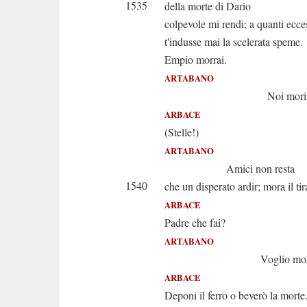
1535
della morte di Dario
colpevole mi rendi; a quanti ecce
t'indusse mai la scelerata speme.
Empio morrai.
ARTABANO
Noi moriremo i
ARBACE
(Stelle!)
ARTABANO
Amici non resta
1540
che un disperato ardir; mora il ti
ARBACE
Padre che fai?
ARTABANO
Voglio morir da 
ARBACE
Deponi il ferro o beverò la morte