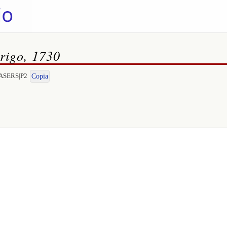
rigo, 1730
RTASERS|P2
Copia