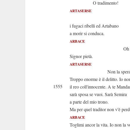
O tradimento!
ARTASERSE
Olà, seg
i fugaci ribelli ed Artabano
a morir si conduca.
ARBACE
Oh dio ferm
Signor pietà.
ARTASERSE
Non la sperar per
Troppo enorme è il delitto. Io n
1555
il reo coll'innocente. A te Mand
sarà sposa se vuoi. Sarà Semira
a parte del mio trono.
Ma per quel traditor non v'è per
ARBACE
Toglimi ancor la vita. Io non la v