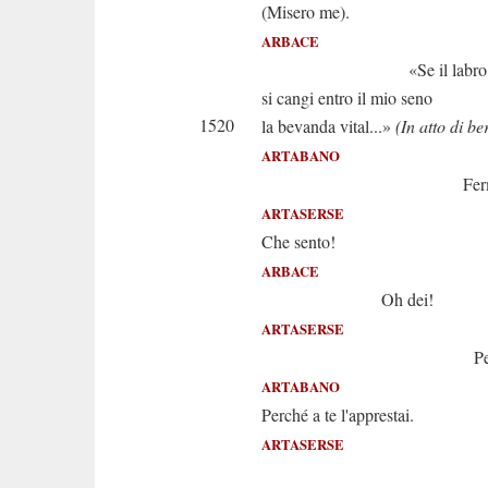
(Misero me).
ARBACE
«Se il labro mio 
si cangi entro il mio seno
1520
la bevanda vital...»
(In atto di be
ARTABANO
Ferma, è ve
ARTASERSE
Che sento!
ARBACE
Oh dei!
ARTASERSE
Perché finor 
ARTABANO
Perché a te l'apprestai.
ARTASERSE
Ma qual f