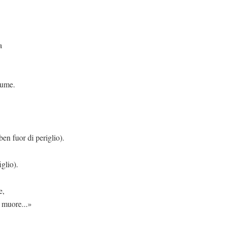
a
nume.
 di periglio).
iglio).
e,
 muore...»