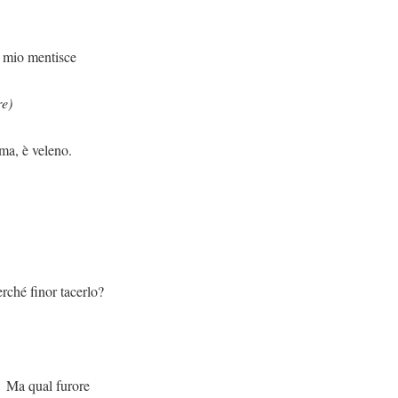
mentisce
re)
leno.
tacerlo?
urore