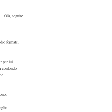
uite
ate.
 lui.
on confondo
ane
dono.
oglio