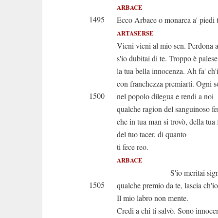
ARBACE
1495
Ecco Arbace o monarca a' piedi t
ARTASERSE
Vieni vieni al mio sen. Perdona 
s'io dubitai di te. Troppo è palese
la tua bella innocenza. Ah fa' ch'
con franchezza premiarti. Ogni s
1500
nel popolo dilegua e rendi a noi
qualche ragion del sanguinoso fe
che in tua man si trovò, della tua
del tuo tacer, di quanto
ti fece reo.
ARBACE
S'io meritai signo
1505
qualche premio da te, lascia ch'io
Il mio labro non mente.
Credi a chi ti salvò. Sono innoce