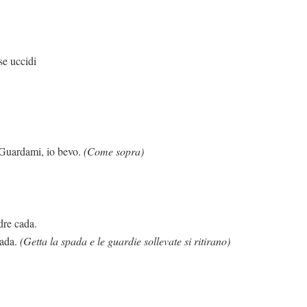
cidi
o bevo.
(Come sopra)
dre cada.
pada.
(Getta la spada e le guardie sollevate si ritirano)