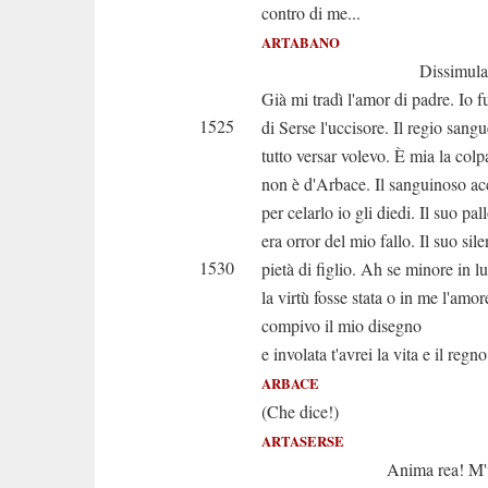
contro di me...
ARTABANO
Dissimular non 
Già mi tradì l'amor di padre. Io f
1525
di Serse l'uccisore. Il regio sang
tutto versar volevo. È mia la colp
non è d'Arbace. Il sanguinoso ac
per celarlo io gli diedi. Il suo pal
era orror del mio fallo. Il suo sil
1530
pietà di figlio. Ah se minore in lu
la virtù fosse stata o in me l'amor
compivo il mio disegno
e involata t'avrei la vita e il regno
ARBACE
(Che dice!)
ARTASERSE
Anima rea! M'uccidi 