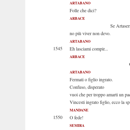
ARTABANO
Folle che dici?
ARBACE
Se Artaserse uc
no più viver non devo.
ARTABANO
1545
Eh lasciami compir...
ARBACE
Guardami, i
ARTABANO
Fermati o figlio ingrato.
Confuso, disperato
vuoi che per troppo amarti un pa
Vincesti ingrato figlio, ecco la s
MANDANE
1550
O fede!
SEMIRA