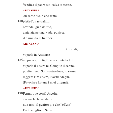
Vendica il padre tuo, salva te stesso.
ARTASERSE
Ah se v'è alcun che senta
180
pietà d'un re trafitto,
orror del gran delitto,
amicizia per me, vada, punisca
il parricida, il traditor.
ARTABANO
Custodi,
vi parla in Artaserse
185
un prence, un figlio e se volete in lui
vi parla il vostro re. Compite il cenno,
punite il reo. Son vostro duce, io stesso
reggerò l'ire vostre, i vostri sdegni.
(Favorisce fortuna i miei disegni).
ARTASERSE
190
Ferma, ove corri? Ascolta;
chi sa che la vendetta
non turbi il genitor più che l'offesa?
Dario è figlio di Serse.