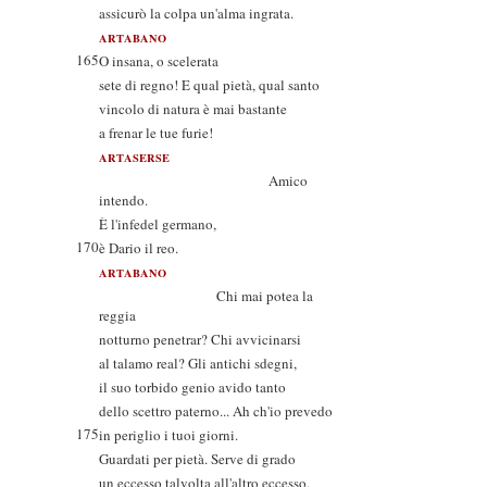
assicurò la colpa un'alma ingrata.
ARTABANO
165
O insana, o scelerata
sete di regno! E qual pietà, qual santo
vincolo di natura è mai bastante
a frenar le tue furie!
ARTASERSE
Amico
intendo.
È l'infedel germano,
170
è Dario il reo.
ARTABANO
Chi mai potea la
reggia
notturno penetrar? Chi avvicinarsi
al talamo real? Gli antichi sdegni,
il suo torbido genio avido tanto
dello scettro paterno... Ah ch'io prevedo
175
in periglio i tuoi giorni.
Guardati per pietà. Serve di grado
un eccesso talvolta all'altro eccesso.