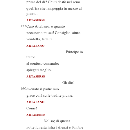
prima del dì? Chi ti destò nel seno
quell'ira che lampeggia in mezzo al
pianto.
ARTASERSE
155
Caro Artabano, o quanto
necessario mi sei! Consiglio, aiuto,
vendetta, fedeltà.
ARTABANO
Principe io
tremo
al confuso comando;
spiegati meglio.
ARTASERSE
Oh dio!
160
Svenato il padre mio
giace colà su le tradite piume.
ARTABANO
Come!
ARTASERSE
Nol so; di questa
notte funesta infra i silenzi e l'ombre