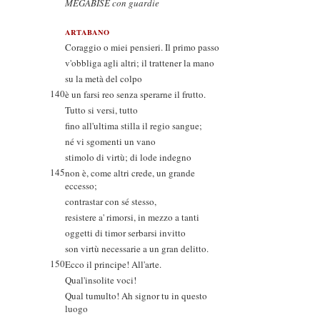
MEGABISE con guardie
ARTABANO
Coraggio o miei pensieri. Il primo passo
v'obbliga agli altri; il trattener la mano
su la metà del colpo
140
è un farsi reo senza sperarne il frutto.
Tutto si versi, tutto
fino all'ultima stilla il regio sangue;
né vi sgomenti un vano
stimolo di virtù; di lode indegno
145
non è, come altri crede, un grande
eccesso;
contrastar con sé stesso,
resistere a' rimorsi, in mezzo a tanti
oggetti di timor serbarsi invitto
son virtù necessarie a un gran delitto.
150
Ecco il principe! All'arte.
Qual'insolite voci!
Qual tumulto! Ah signor tu in questo
luogo