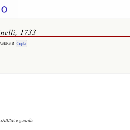
inelli, 1733
RTASERS|B
Copia
BISE e guardie