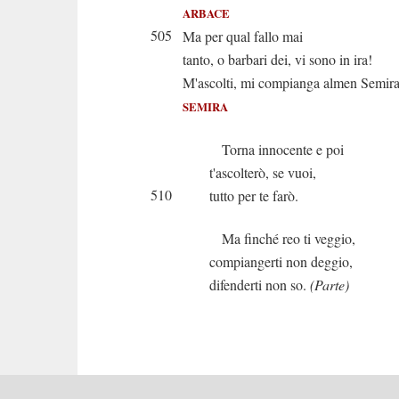
ARBACE
505
Ma per qual fallo mai
tanto, o barbari dei, vi sono in ira!
M'ascolti, mi compianga almen Semira
SEMIRA
Torna innocente e poi
t'ascolterò, se vuoi,
510
tutto per te farò.
Ma finché reo ti veggio,
compiangerti non deggio,
difenderti non so.
(Parte)