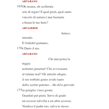
ARTABANO
165
Oh insana, oh scellerata
sete di regno! E qual pietà, qual santo
vincolo di natura è mai bastante
a frenar le tue furie?
ARTASERSE
Amico,
intendo.
È l'infedel germano,
170
è Dario il reo.
ARTABANO
Chi mai potea la
reggia
notturno penetrar? Chi avvicinarsi
al talamo real? Gli antichi sdegni,
il suo torbido genio avido tanto
dello scettro paterno... Ah ch'io prevedo
175
in periglio i tuoi giorni.
Guardati per pietà. Serve di grado
un eccesso talvolta a un altro eccesso.
Vendica il padre tuo, salva te stesso.