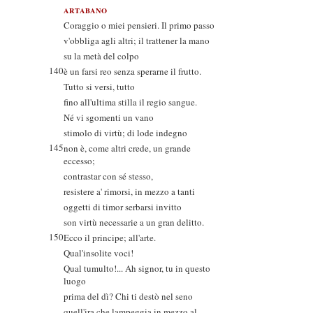
ARTABANO
Coraggio o miei pensieri. Il primo passo
v'obbliga agli altri; il trattener la mano
su la metà del colpo
140
è un farsi reo senza sperarne il frutto.
Tutto si versi, tutto
fino all'ultima stilla il regio sangue.
Né vi sgomenti un vano
stimolo di virtù; di lode indegno
145
non è, come altri crede, un grande
eccesso;
contrastar con sé stesso,
resistere a' rimorsi, in mezzo a tanti
oggetti di timor serbarsi invitto
son virtù necessarie a un gran delitto.
150
Ecco il principe; all'arte.
Qual'insolite voci!
Qual tumulto!... Ah signor, tu in questo
luogo
prima del dì? Chi ti destò nel seno
quell'ira che lampeggia in mezzo al