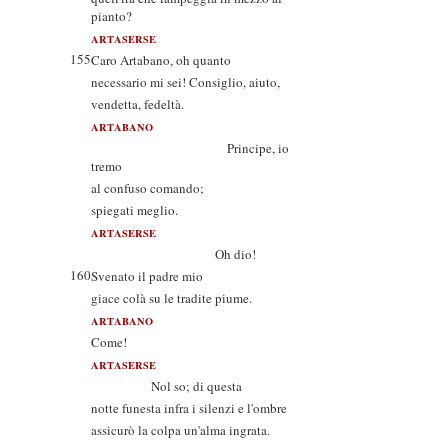
pianto?
ARTASERSE
155
Caro Artabano, oh quanto
necessario mi sei! Consiglio, aiuto,
vendetta, fedeltà.
ARTABANO
Principe, io
tremo
al confuso comando;
spiegati meglio.
ARTASERSE
Oh dio!
160
Svenato il padre mio
giace colà su le tradite piume.
ARTABANO
Come!
ARTASERSE
Nol so; di questa
notte funesta infra i silenzi e l'ombre
assicurò la colpa un'alma ingrata.