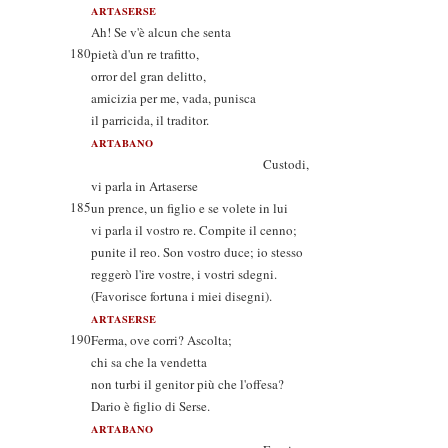
ARTASERSE
Ah! Se v'è alcun che senta
180
pietà d'un re trafitto,
orror del gran delitto,
amicizia per me, vada, punisca
il parricida, il traditor.
ARTABANO
Custodi,
vi parla in Artaserse
185
un prence, un figlio e se volete in lui
vi parla il vostro re. Compite il cenno;
punite il reo. Son vostro duce; io stesso
reggerò l'ire vostre, i vostri sdegni.
(Favorisce fortuna i miei disegni).
ARTASERSE
190
Ferma, ove corri? Ascolta;
chi sa che la vendetta
non turbi il genitor più che l'offesa?
Dario è figlio di Serse.
ARTABANO