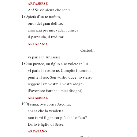
ARTASERSE
Ah! Se v'è alcun che senta
180
pietà d'un re trafitto,
orror del gran delitto,
amicizia per me, vada, punisca
il parricida, il traditor.
ARTABANO
Custodi,
vi parla in Artaserse
185
un prence, un figlio e se volete in lui
vi parla il vostro re. Compite il cenno;
punite il reo. Son vostro duce; io stesso
reggerò l'ire vostre, i vostri sdegni.
(Favorisce fortuna i miei disegni).
ARTASERSE
190
Ferma, ove corri? Ascolta;
chi sa che la vendetta
non turbi il genitor più che l'offesa?
Dario è figlio di Serse.
ARTABANO