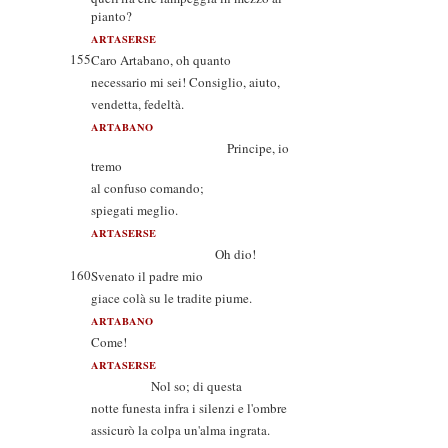
pianto?
ARTASERSE
155
Caro Artabano, oh quanto
necessario mi sei! Consiglio, aiuto,
vendetta, fedeltà.
ARTABANO
Principe, io
tremo
al confuso comando;
spiegati meglio.
ARTASERSE
Oh dio!
160
Svenato il padre mio
giace colà su le tradite piume.
ARTABANO
Come!
ARTASERSE
Nol so; di questa
notte funesta infra i silenzi e l'ombre
assicurò la colpa un'alma ingrata.