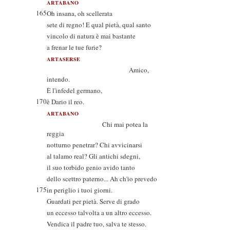
ARTABANO
165
Oh insana, oh scellerata
sete di regno! E qual pietà, qual santo
vincolo di natura è mai bastante
a frenar le tue furie?
ARTASERSE
Amico,
intendo.
È l'infedel germano,
170
è Dario il reo.
ARTABANO
Chi mai potea la
reggia
notturno penetrar? Chi avvicinarsi
al talamo real? Gli antichi sdegni,
il suo torbido genio avido tanto
dello scettro paterno... Ah ch'io prevedo
175
in periglio i tuoi giorni.
Guardati per pietà. Serve di grado
un eccesso talvolta a un altro eccesso.
Vendica il padre tuo, salva te stesso.