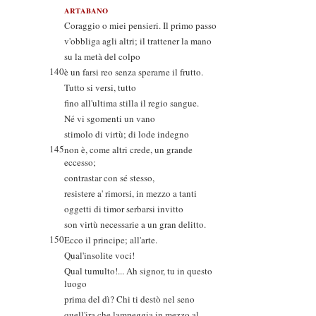
ARTABANO
Coraggio o miei pensieri. Il primo passo
v'obbliga agli altri; il trattener la mano
su la metà del colpo
140
è un farsi reo senza sperarne il frutto.
Tutto si versi, tutto
fino all'ultima stilla il regio sangue.
Né vi sgomenti un vano
stimolo di virtù; di lode indegno
145
non è, come altri crede, un grande
eccesso;
contrastar con sé stesso,
resistere a' rimorsi, in mezzo a tanti
oggetti di timor serbarsi invitto
son virtù necessarie a un gran delitto.
150
Ecco il principe; all'arte.
Qual'insolite voci!
Qual tumulto!... Ah signor, tu in questo
luogo
prima del dì? Chi ti destò nel seno
quell'ira che lampeggia in mezzo al