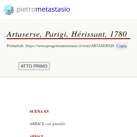
Artaserse, Parigi, Hérissant, 1780
Permalink:
https://www.progettometastasio.it/testi/ARTASERS|H
Copia
SCENA XV
ARBACE con guardie
ARBACE