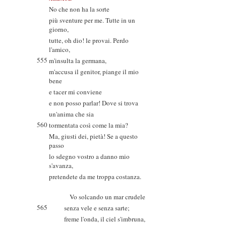
No che non ha la sorte
più sventure per me. Tutte in un
giorno,
tutte, oh dio! le provai. Perdo
l'amico,
555
m'insulta la germana,
m'accusa il genitor, piange il mio
bene
e tacer mi conviene
e non posso parlar! Dove si trova
un'anima che sia
560
tormentata così come la mia?
Ma, giusti dei, pietà! Se a questo
passo
lo sdegno vostro a danno mio
s'avanza,
pretendete da me troppa costanza.
Vo solcando un mar crudele
565
senza vele e senza sarte;
freme l'onda, il ciel s'imbruna,