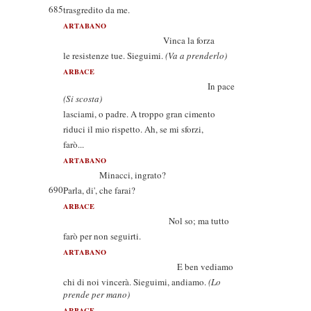
685
trasgredito da me.
ARTABANO
Vinca la forza
le resistenze tue. Sieguimi.
(Va a prenderlo)
ARBACE
In pace
(Si scosta)
lasciami, o padre. A troppo gran cimento
riduci il mio rispetto. Ah, se mi sforzi,
farò...
ARTABANO
Minacci, ingrato?
690
Parla, di', che farai?
ARBACE
Nol so; ma tutto
farò per non seguirti.
ARTABANO
E ben vediamo
chi di noi vincerà. Sieguimi, andiamo.
(Lo
prende per mano)
ARBACE