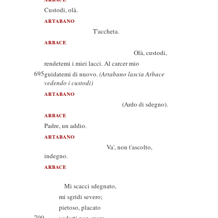
Custodi, olà.
ARTABANO
T'accheta.
ARBACE
Olà, custodi,
rendetemi i miei lacci. Al carcer mio
695
guidatemi di nuovo.
(Artabano lascia Arbace
vedendo i custodi)
ARTABANO
(Ardo di sdegno).
ARBACE
Padre, un addio.
ARTABANO
Va', non t'ascolto,
indegno.
ARBACE
Mi scacci sdegnato,
mi sgridi severo;
pietoso, placato
700