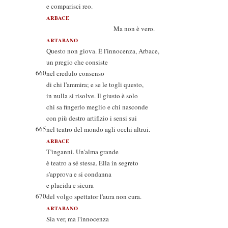
e comparisci reo.
ARBACE
Ma non è vero.
ARTABANO
Questo non giova. È l'innocenza, Arbace,
un pregio che consiste
660
nel credulo consenso
di chi l'ammira; e se le togli questo,
in nulla si risolve. Il giusto è solo
chi sa fingerlo meglio e chi nasconde
con più destro artifizio i sensi sui
665
nel teatro del mondo agli occhi altrui.
ARBACE
T'inganni. Un'alma grande
è teatro a sé stessa. Ella in segreto
s'approva e si condanna
e placida e sicura
670
del volgo spettator l'aura non cura.
ARTABANO
Sia ver, ma l'innocenza