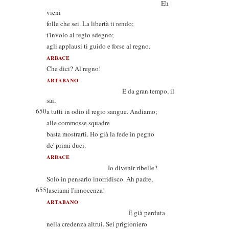
Eh
vieni
folle che sei. La libertà ti rendo;
t'involo al regio sdegno;
agli applausi ti guido e forse al regno.
ARBACE
Che dici? Al regno!
ARTABANO
È da gran tempo, il
sai,
650
a tutti in odio il regio sangue. Andiamo;
alle commosse squadre
basta mostrarti. Ho già la fede in pegno
de' primi duci.
ARBACE
Io divenir ribelle?
Solo in pensarlo inorridisco. Ah padre,
655
lasciami l'innocenza!
ARTABANO
È già perduta
nella credenza altrui. Sei prigioniero