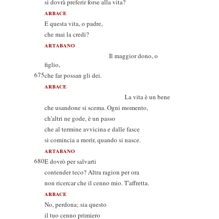
si dovrà preferir forse alla vita?
ARBACE
E questa vita, o padre,
che mai la credi?
ARTABANO
Il maggior dono, o
figlio,
675
che far possan gli dei.
ARBACE
La vita è un bene
che usandone si scema. Ogni momento,
ch'altri ne gode, è un passo
che al termine avvicina e dalle fasce
si comincia a morir, quando si nasce.
ARTABANO
680
E dovrò per salvarti
contender teco? Altra ragion per ora
non ricercar che il cenno mio. T'affretta.
ARBACE
No, perdona; sia questo
il tuo cenno primiero