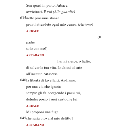
Son quasi in porto. Arbace,
avvicinati. E voi
(Alle guardie)
635
nelle prossime stanze
pronti attendete ogni mio cenno.
(Partono)
ARBACE
(Il
padre
solo con me!)
ARTABANO
Pur mi riesce, o figlio,
di salvar la tua vita. Io chiesi ad arte
all'incauto Artaserse
640
la libertà di favellarti. Andiamo;
per una via che ignota
sempre gli fu, scorgendo i passi tui,
deluder posso i suoi custodi e lui.
ARBACE
Mi proponi una fuga
645
che saria prova al mio delitto?
ARTABANO