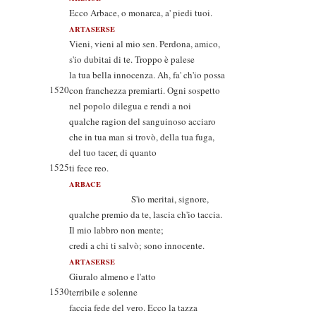
Ecco Arbace, o monarca, a' piedi tuoi.
ARTASERSE
Vieni, vieni al mio sen. Perdona, amico,
s'io dubitai di te. Troppo è palese
la tua bella innocenza. Ah, fa' ch'io possa
1520
con franchezza premiarti. Ogni sospetto
nel popolo dilegua e rendi a noi
qualche ragion del sanguinoso acciaro
che in tua man si trovò, della tua fuga,
del tuo tacer, di quanto
1525
ti fece reo.
ARBACE
S'io meritai, signore,
qualche premio da te, lascia ch'io taccia.
Il mio labbro non mente;
credi a chi ti salvò; sono innocente.
ARTASERSE
Giuralo almeno e l'atto
1530
terribile e solenne
faccia fede del vero. Ecco la tazza