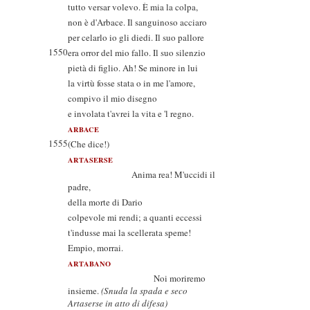
tutto versar volevo. È mia la colpa,
non è d'Arbace. Il sanguinoso acciaro
per celarlo io gli diedi. Il suo pallore
1550
era orror del mio fallo. Il suo silenzio
pietà di figlio. Ah! Se minore in lui
la virtù fosse stata o in me l'amore,
compivo il mio disegno
e involata t'avrei la vita e 'l regno.
ARBACE
1555
(Che dice!)
ARTASERSE
Anima rea! M'uccidi il
padre,
della morte di Dario
colpevole mi rendi; a quanti eccessi
t'indusse mai la scellerata speme!
Empio, morrai.
ARTABANO
Noi moriremo
insieme.
(Snuda la spada e seco
Artaserse in atto di difesa)