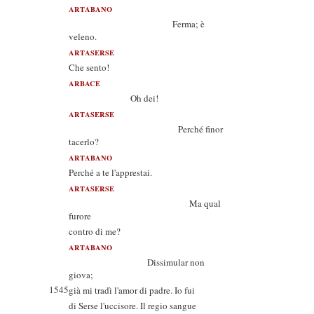
ARTABANO
Ferma; è
veleno.
ARTASERSE
Che sento!
ARBACE
Oh dei!
ARTASERSE
Perché finor
tacerlo?
ARTABANO
Perché a te l'apprestai.
ARTASERSE
Ma qual
furore
contro di me?
ARTABANO
Dissimular non
giova;
1545
già mi tradì l'amor di padre. Io fui
di Serse l'uccisore. Il regio sangue