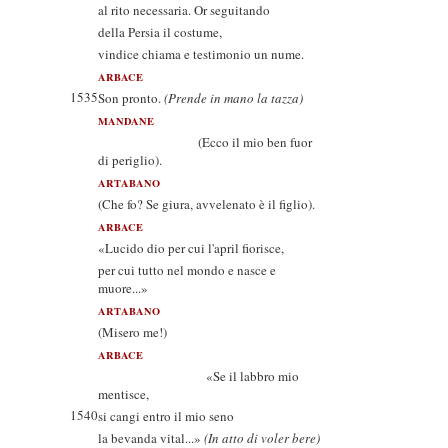
al rito necessaria. Or seguitando
della Persia il costume,
vindice chiama e testimonio un nume.
ARBACE
1535
Son pronto.
(Prende in mano la tazza)
MANDANE
(Ecco il mio ben fuor
di periglio).
ARTABANO
(Che fo? Se giura, avvelenato è il figlio).
ARBACE
«Lucido dio per cui l'april fiorisce,
per cui tutto nel mondo e nasce e
muore...»
ARTABANO
(Misero me!)
ARBACE
«Se il labbro mio
mentisce,
1540
si cangi entro il mio seno
la bevanda vital...»
(In atto di voler bere)