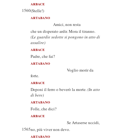
ARBACE
1560
(Stelle!)
ARTABANO
Amici, non resta
che un disperato ardir. Mora il tiranno.
(Le guardie sedotte si pongono in atto di
assalire)
ARBACE
Padre, che fai?
ARTABANO
Voglio morir da
forte.
ARBACE
Deponi il ferro o beverò la morte.
(In atto
di bere)
ARTABANO
Folle, che dici?
ARBACE
Se Artaserse uccidi,
1565
no, più viver non devo.
ARTABANO