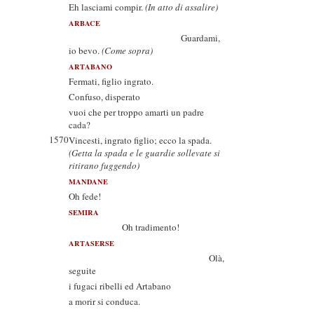
Eh lasciami compir.
(In atto di assalire)
ARBACE
Guardami,
io bevo.
(Come sopra)
ARTABANO
Fermati, figlio ingrato.
Confuso, disperato
vuoi che per troppo amarti un padre
cada?
1570
Vincesti, ingrato figlio; ecco la spada.
(Getta la spada e le guardie sollevate si
ritirano fuggendo)
MANDANE
Oh fede!
SEMIRA
Oh tradimento!
ARTASERSE
Olà,
seguite
i fugaci ribelli ed Artabano
a morir si conduca.