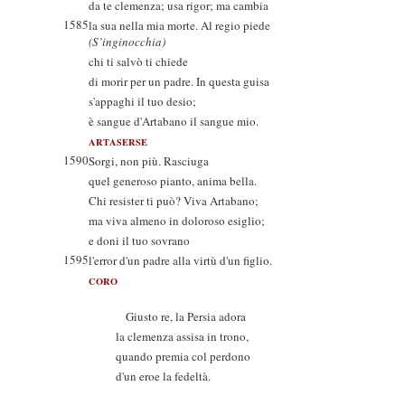
da te clemenza; usa rigor; ma cambia
1585
la sua nella mia morte. Al regio piede
(S’inginocchia)
chi ti salvò ti chiede
di morir per un padre. In questa guisa
s'appaghi il tuo desio;
è sangue d'Artabano il sangue mio.
ARTASERSE
1590
Sorgi, non più. Rasciuga
quel generoso pianto, anima bella.
Chi resister ti può? Viva Artabano;
ma viva almeno in doloroso esiglio;
e doni il tuo sovrano
1595
l'error d'un padre alla virtù d'un figlio.
CORO
Giusto re, la Persia adora
la clemenza assisa in trono,
quando premia col perdono
d'un eroe la fedeltà.