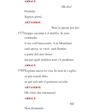
ARBACE
Oh dio!
Fermate.
Signor, pietà.
ARTASERSE
Non la sperar per lui;
1575
troppo enorme è il delitto. Io non
confondo
il reo coll'innocente. A te Mandane
sarà sposa, se vuoi; sarà Semira
a parte del mio trono
ma per quel traditor non v'è perdono.
ARBACE
1580
Toglimi ancor la vita. Io non la voglio,
se per esserti fido,
se per salvarti il genitore uccido.
ARTASERSE
Oh virtù che innamora!
ARBACE
Ah!
Non domando