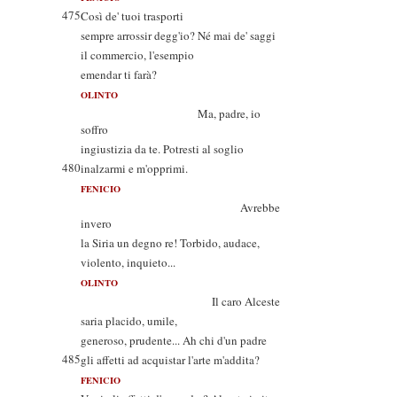
475
Così de' tuoi trasporti
sempre arrossir degg'io? Né mai de' saggi
il commercio, l'esempio
emendar ti farà?
OLINTO
Ma, padre, io
soffro
ingiustizia da te. Potresti al soglio
480
inalzarmi e m'opprimi.
FENICIO
Avrebbe
invero
la Siria un degno re! Torbido, audace,
violento, inquieto...
OLINTO
Il caro Alceste
saria placido, umile,
generoso, prudente... Ah chi d'un padre
485
gli affetti ad acquistar l'arte m'addita?
FENICIO