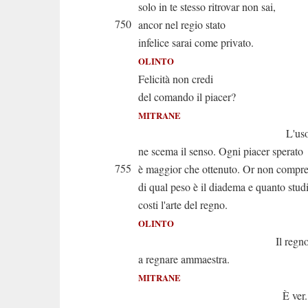
solo in te stesso ritrovar non sai,
750
ancor nel regio stato
infelice sarai come privato.
OLINTO
Felicità non credi
del comando il piacer?
MITRANE
L'uso d'un 
ne scema il senso. Ogni piacer sperato
755
è maggior che ottenuto. Or non compr
di qual peso è il diadema e quanto stud
costi l'arte del regno.
OLINTO
Il regno iste
a regnare ammaestra.
MITRANE
È ver. Ma se