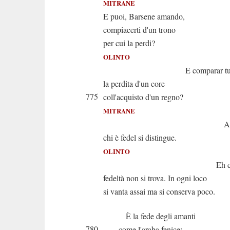
MITRANE
E puoi, Barsene amando,
compiacerti d'un trono
per cui la perdi?
OLINTO
E comparar tu p
la perdita d'un core
775
coll'acquisto d'un regno?
MITRANE
A queste p
chi è fedel si distingue.
OLINTO
Eh che in a
fedeltà non si trova. In ogni loco
si vanta assai ma si conserva poco.
È la fede degli amanti
780
come l'araba fenice;