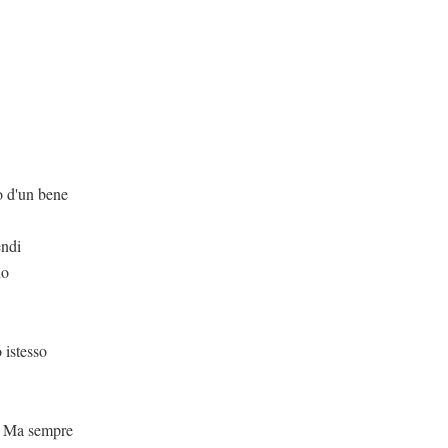
bene
endi
io
sso
mpre