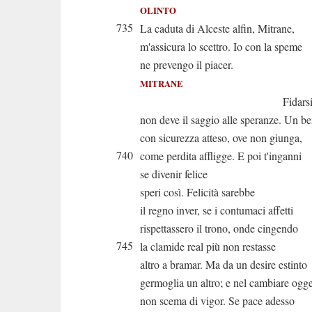
OLINTO
735
La caduta di Alceste alfin, Mitrane,
m'assicura lo scettro. Io con la speme
ne prevengo il piacer.
MITRANE
Fidarsi tan
non deve il saggio alle speranze. Un b
con sicurezza atteso, ove non giunga,
740
come perdita affligge. E poi t'inganni
se divenir felice
speri così. Felicità sarebbe
il regno inver, se i contumaci affetti
rispettassero il trono, onde cingendo
745
la clamide real più non restasse
altro a bramar. Ma da un desire estinto
germoglia un altro; e nel cambiare ogge
non scema di vigor. Se pace adesso