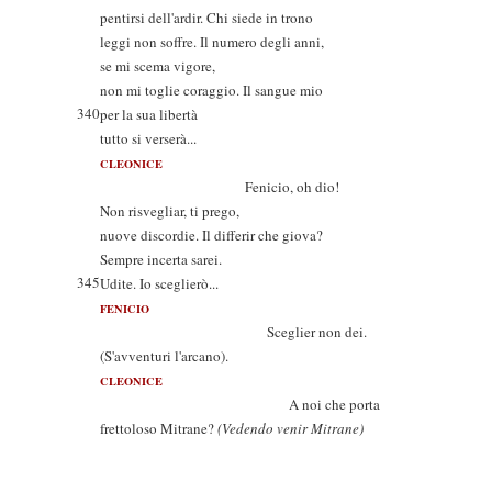
pentirsi dell'ardir. Chi siede in trono
leggi non soffre. Il numero degli anni,
se mi scema vigore,
non mi toglie coraggio. Il sangue mio
340
per la sua libertà
tutto si verserà...
CLEONICE
Fenicio, oh dio!
Non risvegliar, ti prego,
nuove discordie. Il differir che giova?
Sempre incerta sarei.
345
Udite. Io sceglierò...
FENICIO
Sceglier non dei.
(S'avventuri l'arcano).
CLEONICE
A noi che porta
frettoloso Mitrane?
(Vedendo venir Mitrane)