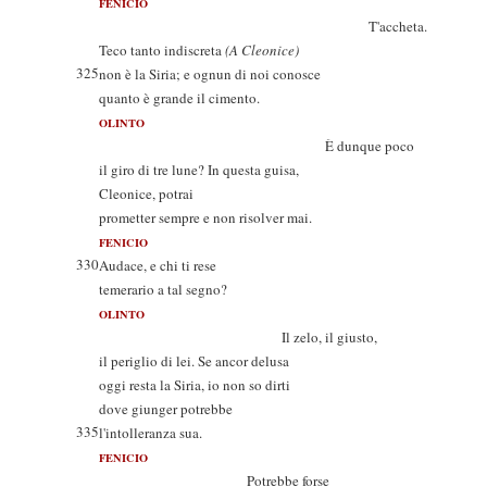
FENICIO
T'accheta.
Teco tanto indiscreta
(A Cleonice)
325
non è la Siria; e ognun di noi conosce
quanto è grande il cimento.
OLINTO
È dunque poco
il giro di tre lune? In questa guisa,
Cleonice, potrai
prometter sempre e non risolver mai.
FENICIO
330
Audace, e chi ti rese
temerario a tal segno?
OLINTO
Il zelo, il giusto,
il periglio di lei. Se ancor delusa
oggi resta la Siria, io non so dirti
dove giunger potrebbe
335
l'intolleranza sua.
FENICIO
Potrebbe forse