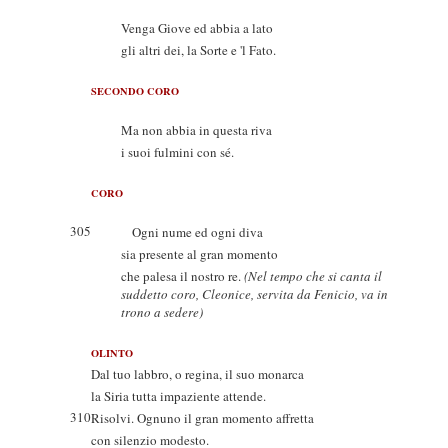
Venga Giove ed abbia a lato
gli altri dei, la Sorte e 'l Fato.
SECONDO CORO
Ma non abbia in questa riva
i suoi fulmini con sé.
CORO
305
Ogni nume ed ogni diva
sia presente al gran momento
che palesa il nostro re.
(Nel tempo che si canta il
suddetto coro, Cleonice, servita da Fenicio, va in
trono a sedere)
OLINTO
Dal tuo labbro, o regina, il suo monarca
la Siria tutta impaziente attende.
310
Risolvi. Ognuno il gran momento affretta
con silenzio modesto.