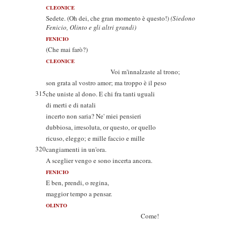
CLEONICE
Sedete. (Oh dei, che gran momento è questo!)
(Siedono
Fenicio, Olinto e gli altri grandi)
FENICIO
(Che mai farò?)
CLEONICE
Voi m'innalzaste al trono;
son grata al vostro amor; ma troppo è il peso
315
che uniste al dono. E chi fra tanti uguali
di merti e di natali
incerto non saria? Ne' miei pensieri
dubbiosa, irresoluta, or questo, or quello
ricuso, eleggo; e mille faccio e mille
320
cangiamenti in un'ora.
A sceglier vengo e sono incerta ancora.
FENICIO
E ben, prendi, o regina,
maggior tempo a pensar.
OLINTO
Come!