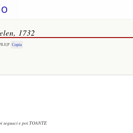
helen, 1732
PILE|P
Copia
oi seguaci e poi TOANTE