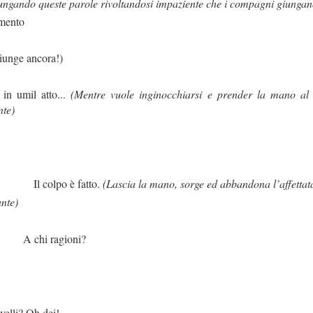
ungando queste parole rivoltandosi impaziente che i compagni giungan
omento
giunge ancora!)
 in umil atto...
(Mentre vuole inginocchiarsi e prender la mano al 
nte)
è fatto.
(Lascia la mano, sorge ed abbandona l’affettata 
nte)
gioni?
Oh dei!