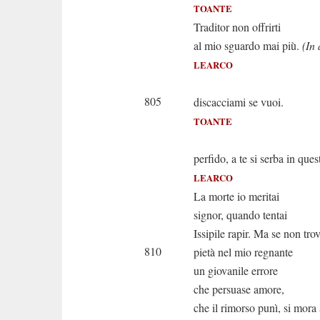
TOANTE
Traditor non offrirti
al mio sguardo mai più.
(In 
LEARCO
Sentimi
805
discacciami se vuoi.
TOANTE
Non sai qu
perfido, a te si serba in ques
LEARCO
La morte io meritai
signor, quando tentai
Issipile rapir. Ma se non tro
810
pietà nel mio regnante
un giovanile errore
che persuase amore,
che il rimorso punì, si mor