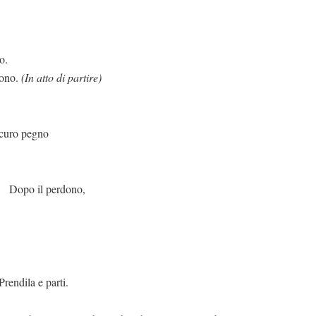
o.
dono.
(In atto di partire)
icuro pegno
erdono,
 parti.