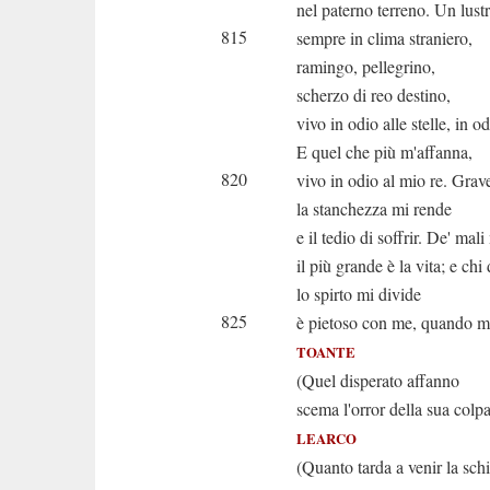
nel paterno terreno. Un lustr
815
sempre in clima straniero,
ramingo, pellegrino,
scherzo di reo destino,
vivo in odio alle stelle, in 
E quel che più m'affanna,
820
vivo in odio al mio re. Grav
la stanchezza mi rende
e il tedio di soffrir. De' mali
il più grande è la vita; e chi
lo spirto mi divide
825
è pietoso con me, quando m
TOANTE
(Quel disperato affanno
scema l'orror della sua colpa
LEARCO
(Quanto tarda a venir la sch