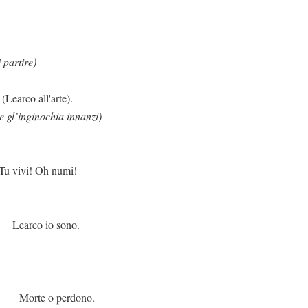
i partire)
'arte).
e gl’inginochia innanzi)
h numi!
 sono.
perdono.