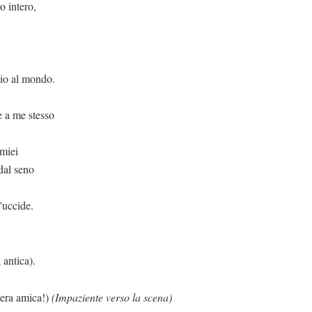
o intero,
odio al mondo.
e a me stesso
 miei
 dal seno
'uccide.
 antica).
iera amica!)
(Impaziente verso la scena)