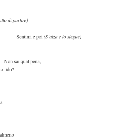
atto di partire)
 e poi
(S’alza e lo siegue)
al pena,
to lido?
va
a almeno