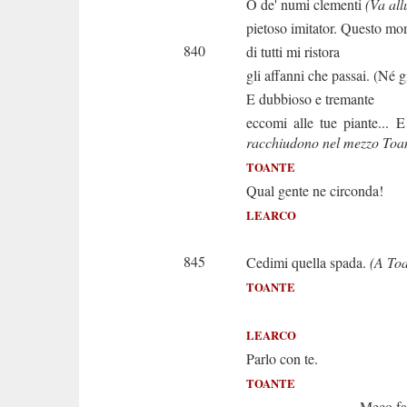
O de' numi clementi
(Va all
pietoso imitator. Questo m
840
di tutti mi ristora
gli affanni che passai. (Né 
E dubbioso e tremante
eccomi alle tue piante... E
racchiudono nel mezzo Toa
TOANTE
Qual gente ne circonda!
LEARCO
Il colpo 
845
Cedimi quella spada.
(A Toa
TOANTE
A chi ra
LEARCO
Parlo con te.
TOANTE
Meco favelli? 