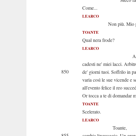
Come...
LEARCO
Non più. Mio prigio
TOANTE
Qual nera frode?
LEARCO
Alfin
cadesti ne' miei lacci. Arbit
850
de' giorni tuoi. Soffrilo in 
varia così le sue vicende e 
all'evento felice il reo succe
Or tocca a te di domandar 
TOANTE
Scelerato.
LEARCO
Toante,
855
cambia linguaggio. Un gran