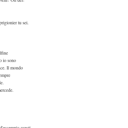
nier tu sei.
e
ro io sono
pace. Il mondo
sempre
de.
mercede.
d'essempio avesti