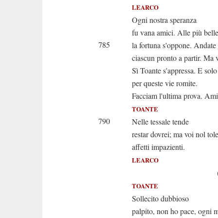
LEARCO
Ogni nostra speranza
fu vana amici. Alle più bell
785
la fortuna s'oppone. Andate 
ciascun pronto a partir. Ma
Sì Toante s'appressa. E solo
per queste vie romite.
Facciam l'ultima prova. Ami
TOANTE
790
Nelle tessale tende
restar dovrei; ma voi nol tol
affetti impazienti.
LEARCO
(Udiste? A
TOANTE
Sollecito dubbioso
palpito, non ho pace, ogni