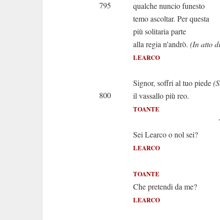
795
qualche nuncio funesto
temo ascoltar. Per questa
più solitaria parte
alla regia n'andrò.
(In atto d
LEARCO
(Learco all
Signor, soffri al tuo piede
(S
800
il vassallo più reo.
TOANTE
Tu vivi! O
Sei Learco o nol sei?
LEARCO
Learco io
TOANTE
Che pretendi da me?
LEARCO
Morte o 