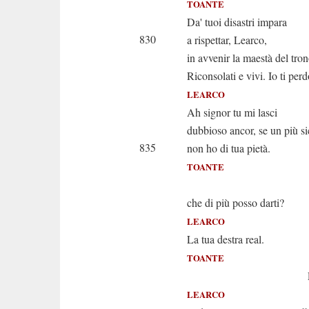
TOANTE
Da' tuoi disastri impara
830
a rispettar, Learco,
in avvenir la maestà del tron
Riconsolati e vivi. Io ti per
LEARCO
Ah signor tu mi lasci
dubbioso ancor, se un più s
835
non ho di tua pietà.
TOANTE
Dopo il p
che di più posso darti?
LEARCO
La tua destra real.
TOANTE
Prendila e
LEARCO