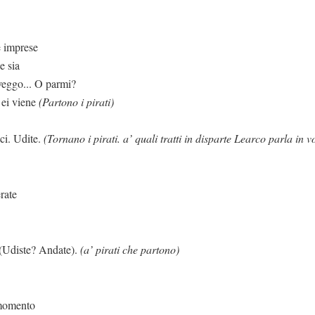
e imprese
e sia
 veggo... O parmi?
 ei viene
(Partono i pirati)
ci. Udite.
(Tornano i pirati. a’ quali tratti in disparte Learco parla in
erate
ndate).
(a’ pirati che partono)
 momento