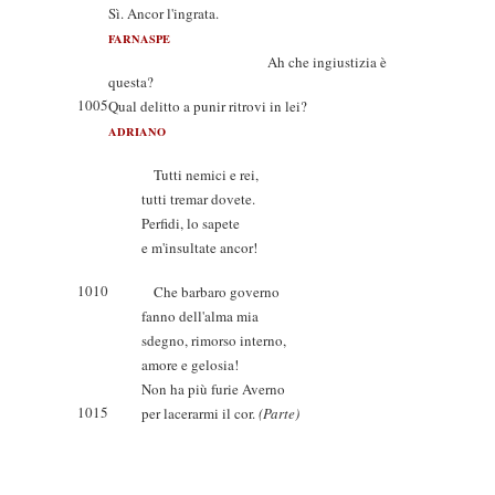
Sì. Ancor l'ingrata.
FARNASPE
Ah che ingiustizia è
questa?
1005
Qual delitto a punir ritrovi in lei?
ADRIANO
Tutti nemici e rei,
tutti tremar dovete.
Perfidi, lo sapete
e m'insultate ancor!
1010
Che barbaro governo
fanno dell'alma mia
sdegno, rimorso interno,
amore e gelosia!
Non ha più furie Averno
1015
per lacerarmi il cor.
(Parte)