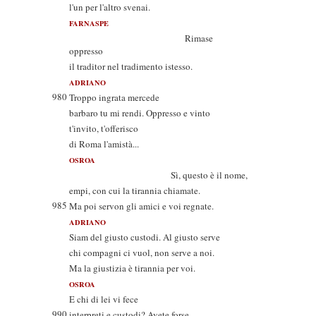
l'un per l'altro svenai.
FARNASPE
Rimase
oppresso
il traditor nel tradimento istesso.
ADRIANO
980
Troppo ingrata mercede
barbaro tu mi rendi. Oppresso e vinto
t'invito, t'offerisco
di Roma l'amistà...
OSROA
Sì, questo è il nome,
empi, con cui la tirannia chiamate.
985
Ma poi servon gli amici e voi regnate.
ADRIANO
Siam del giusto custodi. Al giusto serve
chi compagni ci vuol, non serve a noi.
Ma la giustizia è tirannia per voi.
OSROA
E chi di lei vi fece
990
interpreti e custodi? Avete forse