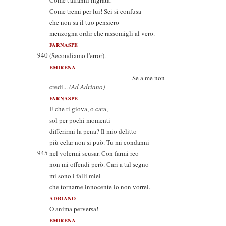
Come t'affanni ingrata!
Come tremi per lui! Sei sì confusa
che non sa il tuo pensiero
menzogna ordir che rassomigli al vero.
FARNASPE
940
(Secondiamo l'error).
EMIRENA
Se a me non
credi...
(Ad Adriano)
FARNASPE
E che ti giova, o cara,
sol per pochi momenti
differirmi la pena? Il mio delitto
più celar non si può. Tu mi condanni
945
nel volermi scusar. Con farmi reo
non mi offendi però. Cari a tal segno
mi sono i falli miei
che tornarne innocente io non vorrei.
ADRIANO
O anima perversa!
EMIRENA