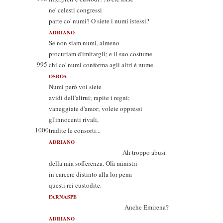
ne' celesti congressi
parte co' numi? O siete i numi istessi?
ADRIANO
Se non siam numi, almeno
procuriam d'imitargli; e il suo costume
995
chi co' numi conforma agli altri è nume.
OSROA
Numi però voi siete
avidi dell'altrui; rapite i regni;
vaneggiate d'amor; volete oppressi
gl'innocenti rivali,
1000
tradite le consorti...
ADRIANO
Ah troppo abusi
della mia sofferenza. Olà ministri
in carcere distinto alla lor pena
questi rei custodite.
FARNASPE
Anche Emirena?
ADRIANO