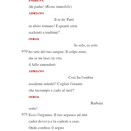
EMIRENA
Ah padre!
(Resta immobile)
ADRIANO
Il re de' Parti
in abito romano! E quanti siete
scelerati a tradirmi?
OSROA
Io solo, io solo
970
ho sete del tuo sangue. Il colpo errai;
ma se mi lasci in vita
il fallo emenderò.
ADRIANO
Così fra l'ombre
assalirmi infedel? Coglier l'istante
che inciampo e cado al suol?
OSROA
Barbara
sorte!
975
Ecco l'inganno. Il tuo seguace ad arte
cader doveva e tu cadesti a caso.
Onde confuso il segno