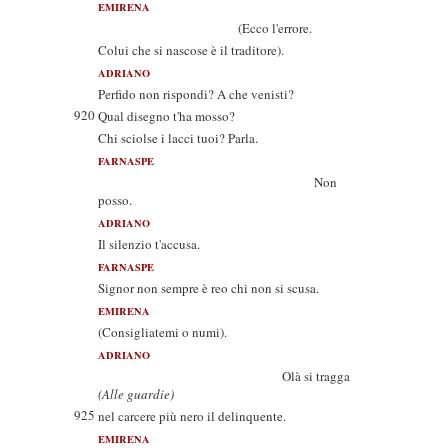
EMIRENA
(Ecco l'errore.
Colui che si nascose è il traditore).
ADRIANO
Perfido non rispondi? A che venisti?
920
Qual disegno t'ha mosso?
Chi sciolse i lacci tuoi? Parla.
FARNASPE
Non
posso.
ADRIANO
Il silenzio t'accusa.
FARNASPE
Signor non sempre è reo chi non si scusa.
EMIRENA
(Consigliatemi o numi).
ADRIANO
Olà si tragga
(Alle guardie)
925
nel carcere più nero il delinquente.
EMIRENA