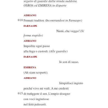
seguito di guardie dalla strada suddetta.
OSROA ed EMIRENA in disparte
ADRIANO
910
Fermati traditor.
(Incontrandosi in Farnaspe)
FARNASPE
Numi, che veggo!
(Si
ferma stupido)
ADRIANO
Impedite ogni passo
alla fuga o custodi.
(Alle guardie)
FARNASPE
Io son di sasso.
EMIRENA
(Ah siam scoperti).
ADRIANO
Istupidisci ingrato
perché vivo mi vedi. A me credesti
915
di trafiggere il sen. L'empio disegno
con voci ingiuriose
nel ferir palesasti.