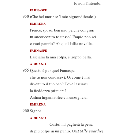
Io non l'intendo.
FARNASPE
950
(Che bel morir se 'l mio signor difendo!)
EMIRENA
Prence, sposo, ben mio perché congiuri
tu ancor contro te stesso? Empio non sei
e vuoi parerlo? Ah qual follia novella...
FARNASPE
Lasciami la mia colpa, è troppo bella.
ADRIANO
955
Questo è pur quel Farnaspe
che tu non conoscevi. Or come è mai
divenuto il tuo ben? Dove lasciasti
la freddezza primiera?
Anima ingannatrice e menzognera.
EMIRENA
960
Signor.
ADRIANO
Costui mi pagherà la pena
di più colpe in un punto. Olà!
(Alle guardie)