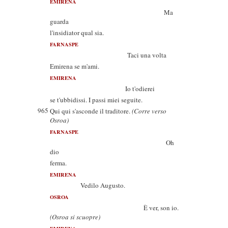
EMIRENA
Ma
guarda
l'insidiator qual sia.
FARNASPE
Taci una volta
Emirena se m'ami.
EMIRENA
Io t'odierei
se t'ubbidissi. I passi miei seguite.
965
Qui qui s'asconde il traditore.
(Corre verso
Osroa)
FARNASPE
Oh
dio
ferma.
EMIRENA
Vedilo Augusto.
OSROA
È ver, son io.
(Osroa si scuopre)