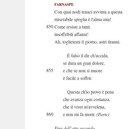
FARNASPE
Con quai nodi tenaci avvinta a questa
miserabile spoglia è l'alma mia!
850
Come resiste a tanti
insoffribili affanni!
Ah, toglietemi il giorno, astri tiranni.
È falso il dir ch'uccida,
se dura un gran dolore,
855
e che se non si muore
è facile a soffrir.
Questa ch'io provo è pena
che avanza ogni costanza,
che il viver m'avvelena,
860
e non mi fa morir.
(Parte)
Fine dell’atto secondo