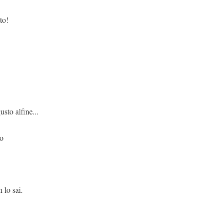
to!
ne...
to
ai.