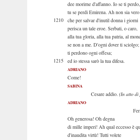
dee morirne d'affanno. Io se ti perdo,
tu se perdi Emirena. Ah non sia vero
1210
che per salvar d'inutil donna i giorni
perisca un tale eroe. Serbati, o caro,
alla tua gloria, alla tua patria, al mon
se non a me. D'ogni dover ti sciolgo;
ti perdono ogni offesa;
1215
ed io stessa sarò la tua difesa.
ADRIANO
Come!
SABINA
Cesare addio.
(In atto di
ADRIANO
Fermati. Oh 
Oh generosa! Oh degna
di mille imperi! Ah qual eccesso è q
d'inaudita virtù! Tutti volete