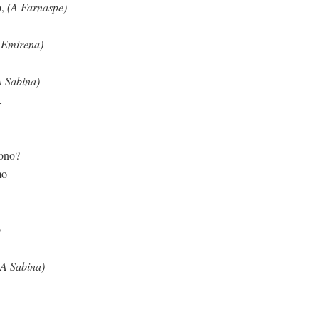
o,
(A Farnaspe)
 Emirena)
A Sabina)
,
rono?
mo
o
(A Sabina)