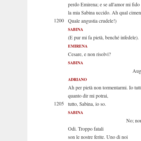
perdo Emirena; e se all'amor mi fido
la mia Sabina uccido. Ah qual cimen
1200
Quale angustia crudele!)
SABINA
(E pur mi fa pietà, benché infedele).
EMIRENA
Cesare, e non risolvi?
SABINA
Augusto alfi
ADRIANO
Ah per pietà non tormentarmi. Io tut
quanto dir mi potrai,
1205
tutto, Sabina, io so.
SABINA
No; non lo s
Odi. Troppo fatali
son le nostre ferite. Uno di noi