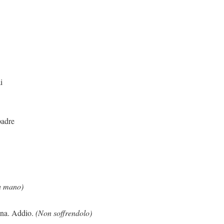
i
padre
la mano)
ddio.
(Non soffrendolo)