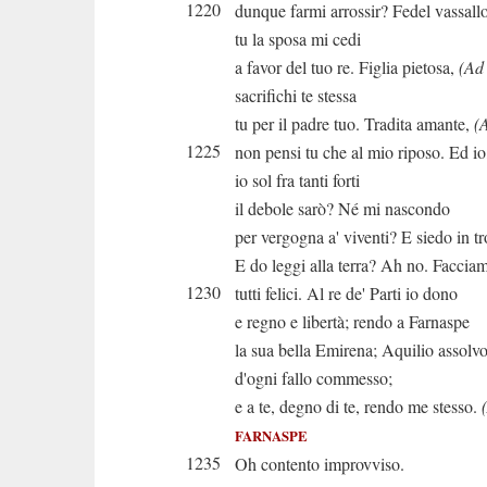
1220
dunque farmi arrossir? Fedel vassall
tu la sposa mi cedi
a favor del tuo re. Figlia pietosa,
(Ad
sacrifichi te stessa
tu per il padre tuo. Tradita amante,
(
1225
non pensi tu che al mio riposo. Ed io
io sol fra tanti forti
il debole sarò? Né mi nascondo
per vergogna a' viventi? E siedo in t
E do leggi alla terra? Ah no. Faccia
1230
tutti felici. Al re de' Parti io dono
e regno e libertà; rendo a Farnaspe
la sua bella Emirena; Aquilio assolv
d'ogni fallo commesso;
e a te, degno di te, rendo me stesso.
FARNASPE
1235
Oh contento improvviso.