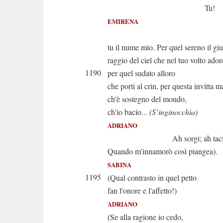
Tu!
EMIRENA
Sì. Sar
tu il nume mio. Per quel sereno il gi
raggio del ciel che nel tuo volto ador
1190
per quel sudato alloro
che porti al crin, per questa invitta 
ch'è sostegno del mondo,
ch'io bacio...
(S’inginocchia)
ADRIANO
Ah sorgi; ah taci. (È 
Quando m'innamorò così piangea).
SABINA
1195
(Qual contrasto in quel petto
fan l'onore e l'affetto!)
ADRIANO
(Se alla ragione io cedo,