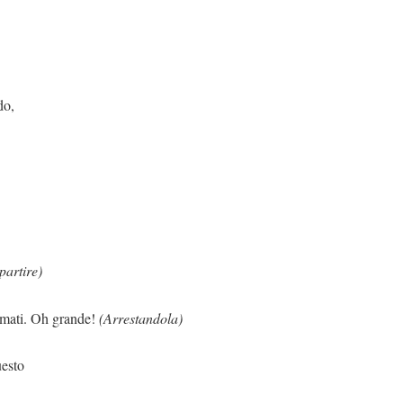
do,
 partire)
grande!
(Arrestandola)
uesto