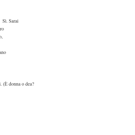
ai
uro
o,
mano
donna o dea?