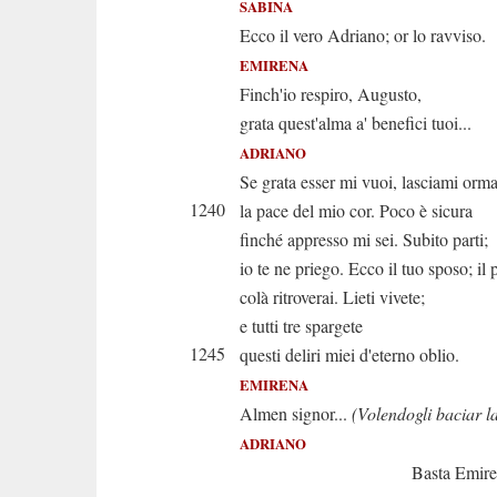
SABINA
Ecco il vero Adriano; or lo ravviso.
EMIRENA
Finch'io respiro, Augusto,
grata quest'alma a' benefici tuoi...
ADRIANO
Se grata esser mi vuoi, lasciami orma
1240
la pace del mio cor. Poco è sicura
finché appresso mi sei. Subito parti;
io te ne priego. Ecco il tuo sposo; il 
colà ritroverai. Lieti vivete;
e tutti tre spargete
1245
questi deliri miei d'eterno oblio.
EMIRENA
Almen signor...
(Volendogli baciar 
ADRIANO
Basta Emirena. A