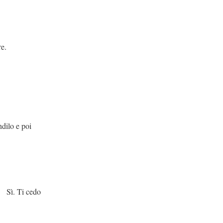
.
poi
edo