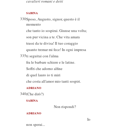
cavalieri romani e detti
SABINA
330
Sposo, Augusto, signor, questo è il
momento
che tanto io sospirai. Giunse una volta;
son pur vicina a te. Che vita amara
trassi da te divisa! Il tuo coraggio
quanto tremar mi fece! In ogni impresa
335
ti seguitai con l'alma
fra le barbare schiere e le latine.
Soffri che adorno alfine
di quel lauro io ti miri
che costa all'amor mio tanti sospiri.
ADRIANO
340
(Che dirò?)
SABINA
Non rispondi?
ADRIANO
Io
non sperai...