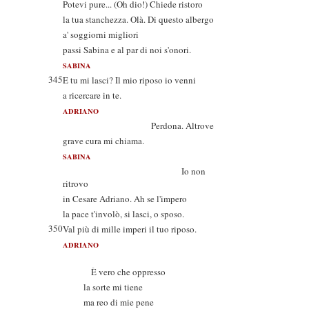
Potevi pure... (Oh dio!) Chiede ristoro
la tua stanchezza. Olà. Di questo albergo
a' soggiorni migliori
passi Sabina e al par di noi s'onori.
SABINA
345
E tu mi lasci? Il mio riposo io venni
a ricercare in te.
ADRIANO
Perdona. Altrove
grave cura mi chiama.
SABINA
Io non
ritrovo
in Cesare Adriano. Ah se l'impero
la pace t'involò, si lasci, o sposo.
350
Val più di mille imperi il tuo riposo.
ADRIANO
È vero che oppresso
la sorte mi tiene
ma reo di mie pene