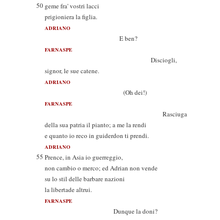
50
geme fra' vostri lacci
prigioniera la figlia.
ADRIANO
E ben?
FARNASPE
Disciogli,
signor, le sue catene.
ADRIANO
(Oh dei!)
FARNASPE
Rasciuga
della sua patria il pianto; a me la rendi
e quanto io reco in guiderdon ti prendi.
ADRIANO
55
Prence, in Asia io guerreggio,
non cambio o merco; ed Adrian non vende
su lo stil delle barbare nazioni
la libertade altrui.
FARNASPE
Dunque la doni?