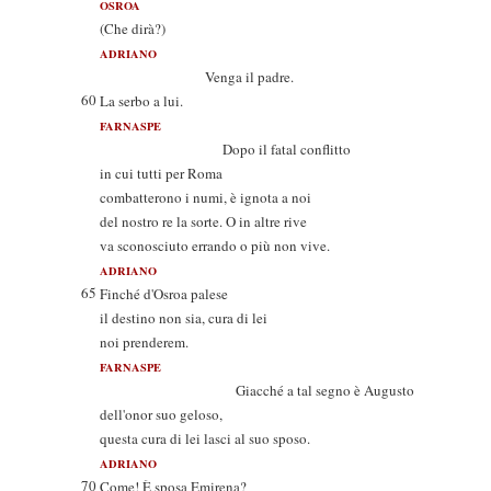
OSROA
(Che dirà?)
ADRIANO
Venga il padre.
60
La serbo a lui.
FARNASPE
Dopo il fatal conflitto
in cui tutti per Roma
combatterono i numi, è ignota a noi
del nostro re la sorte. O in altre rive
va sconosciuto errando o più non vive.
ADRIANO
65
Finché d'Osroa palese
il destino non sia, cura di lei
noi prenderem.
FARNASPE
Giacché a tal segno è Augusto
dell'onor suo geloso,
questa cura di lei lasci al suo sposo.
ADRIANO
70
Come! È sposa Emirena?