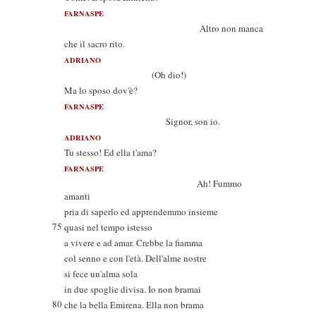
FARNASPE
Altro non manca
che il sacro rito.
ADRIANO
(Oh dio!)
Ma lo sposo dov'è?
FARNASPE
Signor, son io.
ADRIANO
Tu stesso! Ed ella t'ama?
FARNASPE
Ah! Fummo
amanti
pria di saperlo ed apprendemmo insieme
75
quasi nel tempo istesso
a vivere e ad amar. Crebbe la fiamma
col senno e con l'età. Dell'alme nostre
si fece un'alma sola
in due spoglie divisa. Io non bramai
80
che la bella Emirena. Ella non brama