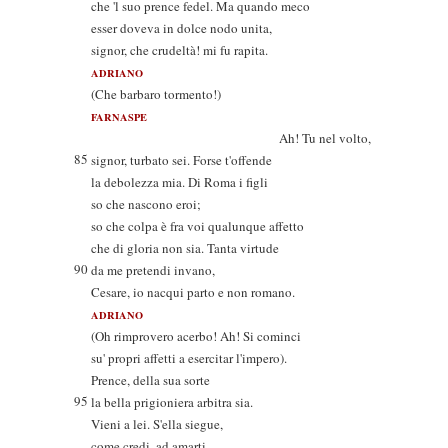
che 'l suo prence fedel. Ma quando meco
esser doveva in dolce nodo unita,
signor, che crudeltà! mi fu rapita.
ADRIANO
(Che barbaro tormento!)
FARNASPE
Ah! Tu nel volto,
85
signor, turbato sei. Forse t'offende
la debolezza mia. Di Roma i figli
so che nascono eroi;
so che colpa è fra voi qualunque affetto
che di gloria non sia. Tanta virtude
90
da me pretendi invano,
Cesare, io nacqui parto e non romano.
ADRIANO
(Oh rimprovero acerbo! Ah! Si cominci
su' propri affetti a esercitar l'impero).
Prence, della sua sorte
95
la bella prigioniera arbitra sia.
Vieni a lei. S'ella siegue,
come credi, ad amarti,