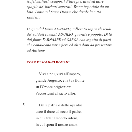
trofei militari, composti d’insegne, armi ed altre
spoglie de’ barbari superati. Trono imperiale da un
lato. Ponte sul fiume Oronte che divide la città
suddetta.
Di qua dal fiume ADRIANO, sollevato sopra gli scudi
da’ soldati romani, AQUILIO, guardie e popolo. Di là
dal fiume FARNASPE ed OSROA con seguito di parti
che conducono varie fiere ed altri doni da presentare
ad Adriano
CORO DI SOLDATI ROMANI
Vivi a noi, vivi all'impero,
grande Augusto, e la tua fronte
su l'Oronte prigioniero
s'accostumi al sacro allor.
5
Della patria e delle squadre
ecco il duce ed ecco il padre,
in cui fida il mondo intero,
in cui spera il nostro amor.