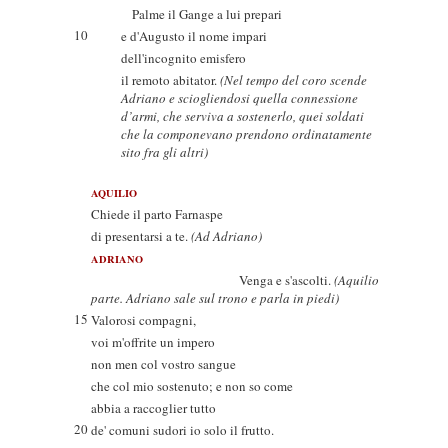
Palme il Gange a lui prepari
10
e d'Augusto il nome impari
dell'incognito emisfero
il remoto abitator.
(Nel tempo del coro scende
Adriano e sciogliendosi quella connessione
d’armi, che serviva a sostenerlo, quei soldati
che la componevano prendono ordinatamente
sito fra gli altri)
AQUILIO
Chiede il parto Farnaspe
di presentarsi a te.
(Ad Adriano)
ADRIANO
Venga e s'ascolti.
(Aquilio
parte. Adriano sale sul trono e parla in piedi)
15
Valorosi compagni,
voi m'offrite un impero
non men col vostro sangue
che col mio sostenuto; e non so come
abbia a raccoglier tutto
20
de' comuni sudori io solo il frutto.