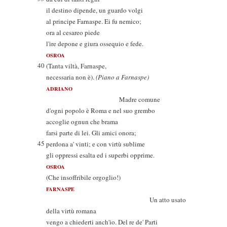
il destino dipende, un guardo volgi
al principe Farnaspe. Ei fu nemico;
ora al cesareo piede
l'ire depone e giura ossequio e fede.
OSROA
40
(Tanta viltà, Farnaspe,
necessaria non è).
(Piano a Farnaspe)
ADRIANO
Madre comune
d'ogni popolo è Roma e nel suo grembo
accoglie ognun che brama
farsi parte di lei. Gli amici onora;
45
perdona a' vinti; e con virtù sublime
gli oppressi esalta ed i superbi opprime.
OSROA
(Che insoffribile orgoglio!)
FARNASPE
Un atto usato
della virtù romana
vengo a chiederti anch'io. Del re de' Parti