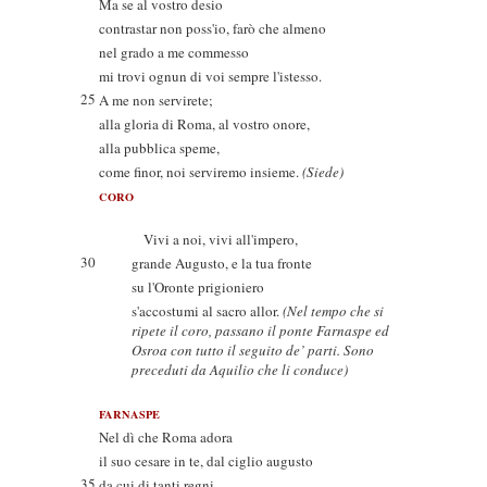
Ma se al vostro desio
contrastar non poss'io, farò che almeno
nel grado a me commesso
mi trovi ognun di voi sempre l'istesso.
25
A me non servirete;
alla gloria di Roma, al vostro onore,
alla pubblica speme,
come finor, noi serviremo insieme.
(Siede)
CORO
Vivi a noi, vivi all'impero,
30
grande Augusto, e la tua fronte
su l'Oronte prigioniero
s'accostumi al sacro allor.
(Nel tempo che si
ripete il coro, passano il ponte Farnaspe ed
Osroa con tutto il seguito de’ parti. Sono
preceduti da Aquilio che li conduce)
FARNASPE
Nel dì che Roma adora
il suo cesare in te, dal ciglio augusto
35
da cui di tanti regni