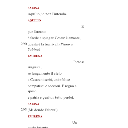
SABINA
Aquilio, io non l'intendo.
AQUILIO
E
pur l'arcano
è facile a spiegar. Cesare è amante,
290
questa è la tua rival.
(Piano a
Sabina)
EMIRENA
Pietosa
Augusta,
se lungamente il cielo
a Cesare ti serbi, un'infelice
compatisci e soccorri. E regno e
sposo
e patria e genitor, tutto perdei.
SABINA
295
(Mi deride l'altera!)
EMIRENA
Un
bacio intanto