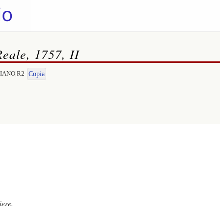
Reale, 1757, II
DRIANO|R2
Copia
iere.