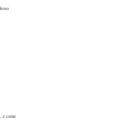
sso
a
come