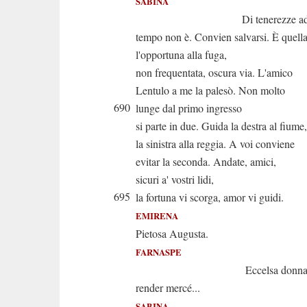
SABINA
Di tenerezze ade
tempo non è. Convien salvarsi. È quell
l'opportuna alla fuga,
non frequentata, oscura via. L'amico
Lentulo a me la palesò. Non molto
690
lunge dal primo ingresso
si parte in due. Guida la destra al fiume,
la sinistra alla reggia. A voi conviene
evitar la seconda. Andate, amici,
sicuri a' vostri lidi,
695
la fortuna vi scorga, amor vi guidi.
EMIRENA
Pietosa Augusta.
FARNASPE
Eccelsa donna, e 
render mercé...
SABINA