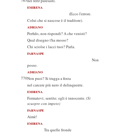
765
nel ferir palesasti.
EMIRENA
(Ecco l'errore.
Colui che si nascose è il traditore).
ADRIANO
Perfido, non rispondi? A che venisti?
Qual disegno t'ha mosso?
Chi sciolse i lacci tuoi? Parla.
FARNASPE
Non
posso.
ADRIANO
770
Non puoi? Si tragga a forza
nel carcere più nero il delinquente.
EMIRENA
Fermatevi; sentite; egli è innocente.
(Si
scuopre con impeto)
FARNASPE
Aimè!
EMIRENA
Tra quelle fronde