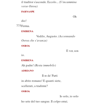
il traditor s'asconde. Eccolo...
(S’incammina
verso Osroa)
FARNASPE
Oh
dio!
775
Ferma.
EMIRENA
Vedilo, Augusto.
(Accennando
Osroa che s’avanza)
OSROA
È ver, son
io.
EMIRENA
Ah padre!
(Resta immobile)
ADRIANO
Il re de' Parti
in abito romano! E quanti siete,
scellerati, a tradirmi?
OSROA
Io solo, io solo
ho sete del tuo sangue. Il colpo errai;