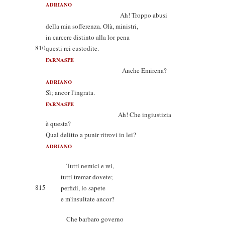
ADRIANO
Ah! Troppo abusi
della mia sofferenza. Olà, ministri,
in carcere distinto alla lor pena
810
questi rei custodite.
FARNASPE
Anche Emirena?
ADRIANO
Sì; ancor l'ingrata.
FARNASPE
Ah! Che ingiustizia
è questa?
Qual delitto a punir ritrovi in lei?
ADRIANO
Tutti nemici e rei,
tutti tremar dovete;
815
perfidi, lo sapete
e m'insultate ancor?
Che barbaro governo