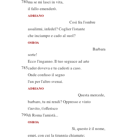
780
ma se mi lasci in vita,
il fallo emenderò.
ADRIANO
Così fra l'ombre
assalirmi, infedel? Coglier l'istante
che inciampo e cado al suol?
OSROA
Barbara
sorte!
Ecco l'inganno. Il tuo seguace ad arte
785
cader doveva e tu cadesti a caso.
Onde confuso il segno
l'un per l'altro svenai.
ADRIANO
Questa mercede,
barbaro, tu mi rendi? Oppresso e vinto
t'invito, t'offerisco
790
di Roma l'amistà...
OSROA
Sì, questo è il nome,
empi, con cui la tirannia chiamate;