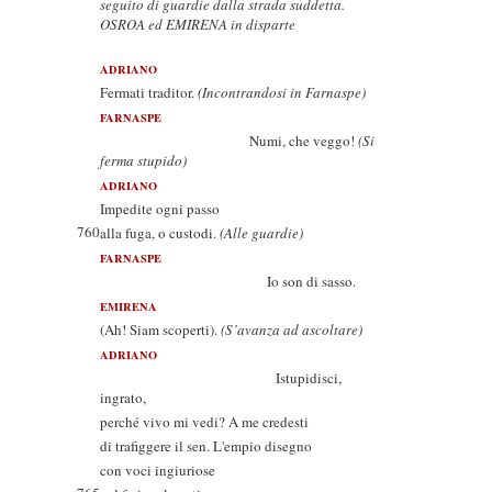
seguito di guardie dalla strada suddetta.
OSROA ed EMIRENA in disparte
ADRIANO
Fermati traditor.
(Incontrandosi in Farnaspe)
FARNASPE
Numi, che veggo!
(Si
ferma stupido)
ADRIANO
Impedite ogni passo
760
alla fuga, o custodi.
(Alle guardie)
FARNASPE
Io son di sasso.
EMIRENA
(Ah! Siam scoperti).
(S’avanza ad ascoltare)
ADRIANO
Istupidisci,
ingrato,
perché vivo mi vedi? A me credesti
di trafiggere il sen. L'empio disegno
con voci ingiuriose