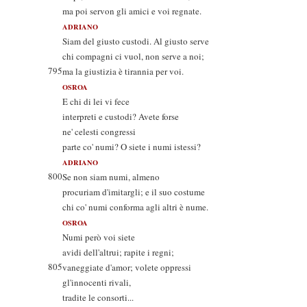
ma poi servon gli amici e voi regnate.
ADRIANO
Siam del giusto custodi. Al giusto serve
chi compagni ci vuol, non serve a noi;
795
ma la giustizia è tirannia per voi.
OSROA
E chi di lei vi fece
interpreti e custodi? Avete forse
ne' celesti congressi
parte co' numi? O siete i numi istessi?
ADRIANO
800
Se non siam numi, almeno
procuriam d'imitargli; e il suo costume
chi co' numi conforma agli altri è nume.
OSROA
Numi però voi siete
avidi dell'altrui; rapite i regni;
805
vaneggiate d'amor; volete oppressi
gl'innocenti rivali,
tradite le consorti...