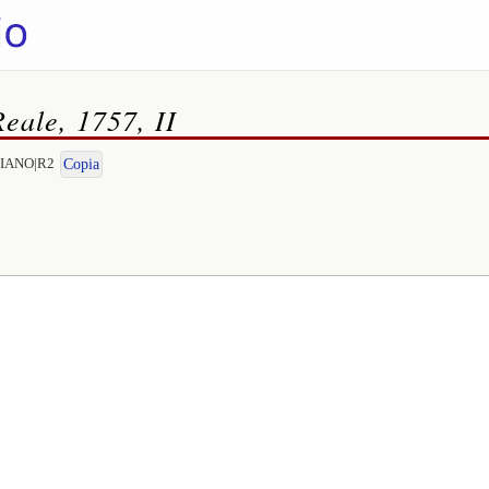
Reale, 1757, II
DRIANO|R2
Copia