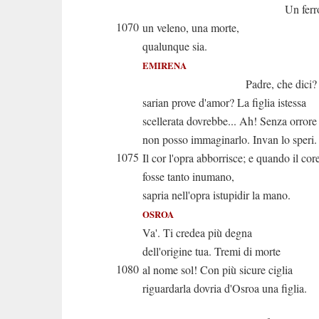
Un ferro, un la
1070
un veleno, una morte,
qualunque sia.
EMIRENA
Padre, che dici? Qu
sarian prove d'amor? La figlia istessa
scellerata dovrebbe... Ah! Senza orrore
non posso immaginarlo. Invan lo speri.
1075
Il cor l'opra abborrisce; e quando il cor
fosse tanto inumano,
sapria nell'opra istupidir la mano.
OSROA
Va'. Ti credea più degna
dell'origine tua. Tremi di morte
1080
al nome sol! Con più sicure ciglia
riguardarla dovria d'Osroa una figlia.