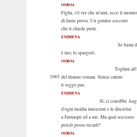
OSROA
Figlia, s'è ver che m'ami, ecco il mome
di farne prova. Un genitor soccorri
che ti chiede pietà.
EMIRENA
Se basta il san
è tuo; lo spargerò.
OSROA
Toglimi all'ir
1065
del tiranno roman. Senza catene
ti veggo pur.
EMIRENA
Sì; ci conobbe Augu
d'ogni insidia innocenti e le disciolse
a Farnaspe ed a me. Ma qual soccorso
perciò posso recarti?
OSROA