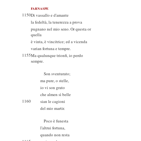
FARNASPE
1150
Di vassallo e d'amante
la fedeltà, la tenerezza a prova
pugnano nel mio seno. Or questa or
quella
è vinta, è vincitrice; ed a vicenda
varian fortuna e tempre.
1155
Ma qualunque trionfi, io perdo
sempre.
Son sventurato;
ma pure, o stelle,
io vi son grato
che almen sì belle
1160
sian le cagioni
del mio martir.
Poco è funesta
l'altrui fortuna,
quando non resta