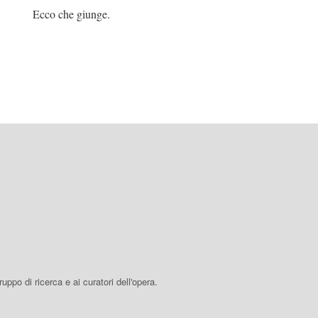
 giunge.
 gruppo di ricerca e ai curatori dell'opera.