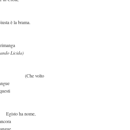
 brama.
a rimanga
tando Licida)
volto
sangue
questi
 nome,
 ancora
 sangue