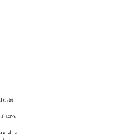
ti stai,
a al seno.
si anch'io