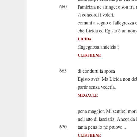
660
l'amicizia ne stringe; e son fra 
sì concordi i voleri,
comuni a segno e l'allegrezza e
che Licida ed Egisto è un nom
LICIDA
(Ingegnosa amicizia!)
CLISTHENE
E ben, la
665
di condurti la sposa
Egisto avrà. Ma Licida non de
partir senza vederla.
MEGACLE
Ah no. Sa
pena maggior. Mi sentirei mori
nell'atto di lasciarla. Ancor da
670
tanta pena io ne pruovo...
CLISTHENE