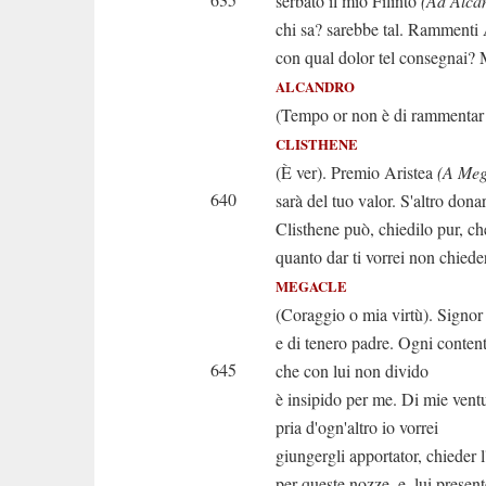
serbato il mio Filinto
(Ad Alca
chi sa? sarebbe tal. Rammenti
con qual dolor tel consegnai? 
ALCANDRO
(Tempo or non è di rammentar
CLISTHENE
(È ver). Premio Aristea
(A Meg
640
sarà del tuo valor. S'altro donar
Clisthene può, chiedilo pur, c
quanto dar ti vorrei non chieder
MEGACLE
(Coraggio o mia virtù). Signor 
e di tenero padre. Ogni conten
645
che con lui non divido
è insipido per me. Di mie vent
pria d'ogn'altro io vorrei
giungergli apportator, chieder 
per queste nozze, e, lui present