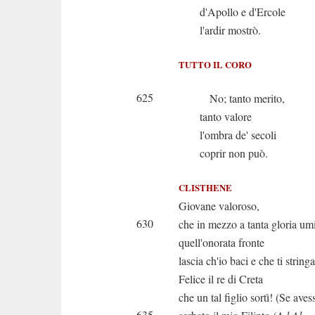
d'Apollo e d'Ercole
l'ardir mostrò.
TUTTO IL CORO
625
No; tanto merito,
tanto valore
l'ombra de' secoli
coprir non può.
CLISTHENE
Giovane valoroso,
630
che in mezzo a tanta gloria umil 
quell'onorata fronte
lascia ch'io baci e che ti string
Felice il re di Creta
che un tal figlio sortì! (Se aves
635