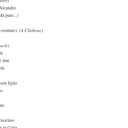
ndro)
 Alcandro
Ma pure...)
 sventure).
(A Clisthene)
acle)
ti
he mai
ai.
son figlio
to
ure
l'assenso
e in Creta,