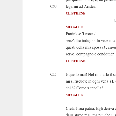
650
legarmi ad Aristea.
CLISTHENE
Giusta è la
MEGACLE
Partirò se 'l concedi
senz'altro indugio. In vece mi
questi della mia sposa
(Presen
servo, compagno e condottier.
CLISTHENE
(Che 
655
è quello mai! Nel rimirarlo il 
mi si riscuote in ogni vena!) E 
chi è? Come s'appella?
MEGACLE
Egisto ha
Creta è sua patria. Egli deriva
dalla stirpe real; ma più che il