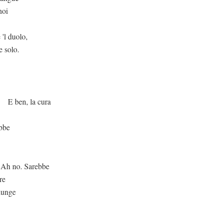
noi
 'l duolo,
e solo.
 cura
bbe
rebbe
re
 lunge