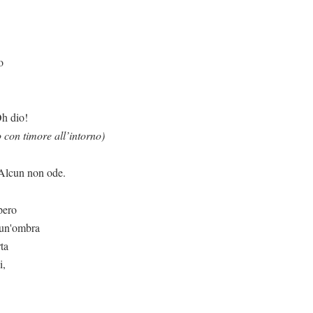
o
o!
con timore all’intorno)
 ode.
pero
 un'ombra
rta
i,