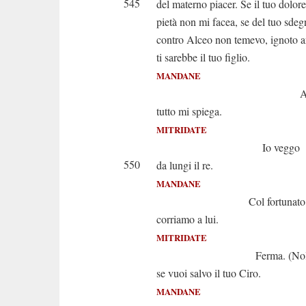
545
del materno piacer. Se il tuo dolore
pietà non mi facea, se del tuo sde
contro Alceo non temevo, ignoto 
ti sarebbe il tuo figlio.
MANDANE
A parte a 
tutto mi spiega.
MITRIDATE
Io veggo
550
da lungi il re.
MANDANE
Col fortunato av
corriamo a lui.
MITRIDATE
Ferma. (Nol dissi?)
se vuoi salvo il tuo Ciro.
MANDANE