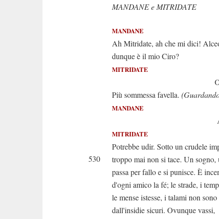
MANDANE e MITRIDATE
MANDANE
Ah Mitridate, ah che mi dici! Alce
dunque è il mio Ciro?
MITRIDATE
Oh di
Più sommessa favella.
(Guardando 
MANDANE
Alcun non
MITRIDATE
Potrebbe udir. Sotto un crudele im
530
troppo mai non si tace. Un sogno,
passa per fallo e si punisce. È ince
d'ogni amico la fé; le strade, i temp
le mense istesse, i talami non sono
dall'insidie sicuri. Ovunque vassi,