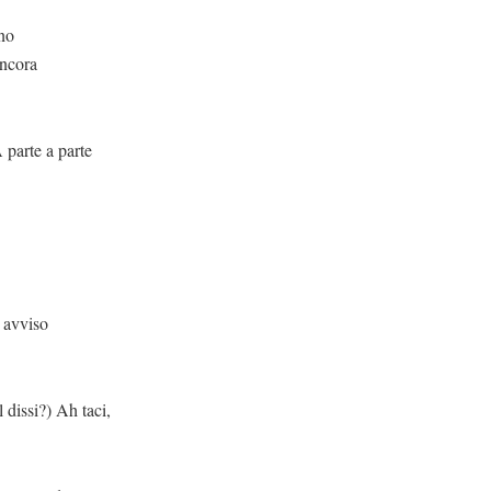
gno
ancora
parte
viso
 Ah taci,