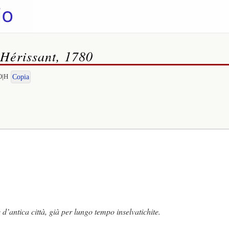
 Hérissant, 1780
O|H
Copia
d’antica città, già per lungo tempo inselvatichite.