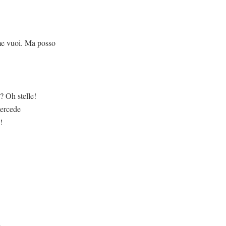
a posso
stelle!
mercede
!
,