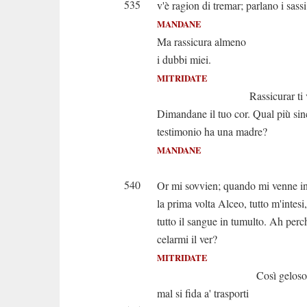
535
v'è ragion di tremar; parlano i sassi
MANDANE
Ma rassicura almeno
i dubbi miei.
MITRIDATE
Rassicurar ti vu
Dimandane il tuo cor. Qual più sin
testimonio ha una madre?
MANDANE
È vero, è
540
Or mi sovvien; quando mi venne i
la prima volta Alceo, tutto m'intesi,
tutto il sangue in tumulto. Ah perc
celarmi il ver?
MITRIDATE
Così geloso ar
mal si fida a' trasporti