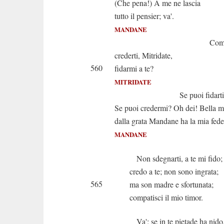
(Che pena!) A me ne lascia
tutto il pensier; va'.
MANDANE
Come vuoi. M
crederti, Mitridate,
560
fidarmi a te?
MITRIDATE
Se puoi fidarti? Oh 
Se puoi credermi? Oh dei! Bella 
dalla grata Mandane ha la mia fede
MANDANE
Non sdegnarti, a te mi fido;
credo a te; non sono ingrata;
565
ma son madre e sfortunata;
compatisci il mio timor.
Va'; se in te pietade ha nido