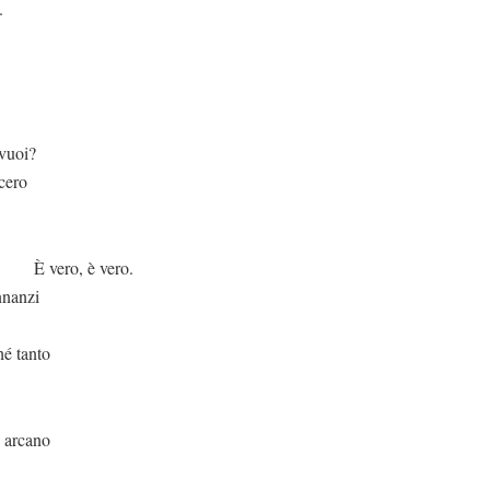
.
oi?
cero
 vero.
nnanzi
hé tanto
cano