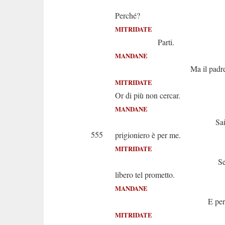
Eterni d
Perché?
MITRIDATE
Parti.
MANDANE
Ma il padre..
MITRIDATE
Or di più non cercar.
MANDANE
Sai che il mio
555
prigioniero è per me.
MITRIDATE
Se parti e 
libero tel prometto.
MANDANE
E per qual 
MITRIDATE