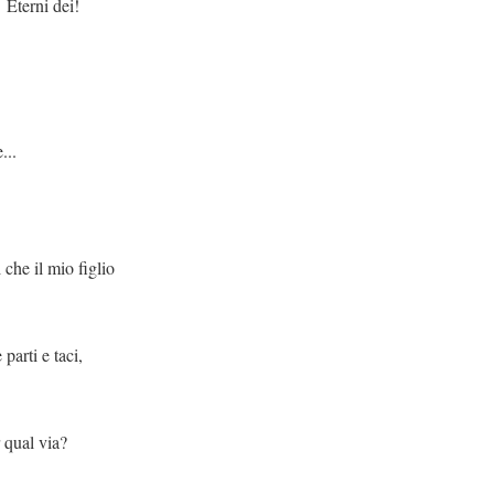
ei!
.
 figlio
taci,
via?