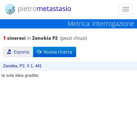
Toggl
navig
Metrica: interrogazione
1
sineresi
in
Zenobia P2
(pezzi chiusi)
Esporta
Nuova ricerca
Zenobia, P2, II 1, 441
la sola idea gradita