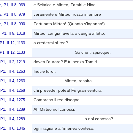
e Scitalce e Mirteo, Tamiri e Nino.
, P1, II 8, 969
veramente è Mirteo; rozzo in amore
, P1, II 8, 979
Fortunato Mirteo! (Quanto s'inganna!)
, P1, II 8, 990
Mirteo, cangia favella o cangia affetto.
P1, II 9, 1018
a credermi sì rea?
1, II 12, 1133
So che ti spiacque,
1, II 12, 1133
dovea l'aurora? E tu senza Tamiri
P1, III 2, 1219
Inutile furor.
P1, III 4, 1263
Mirteo, respira.
P1, III 4, 1263
chi preveder potea! Fu gran ventura
P1, III 4, 1268
Compreso il reo disegno
P1, III 4, 1275
Ah Mirteo nol conosci.
P1, III 4, 1289
Io nol conosco?
P1, III 4, 1289
ogni ragione all'imeneo conteso.
P1, III 6, 1345