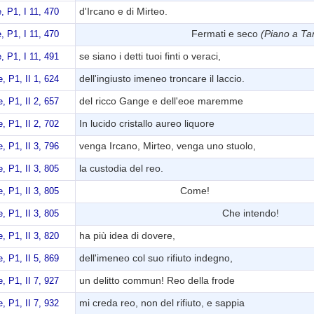
d'Ircano e di Mirteo.
 P1, I 11, 470
Fermati e seco
(Piano a Tam
 P1, I 11, 470
se siano i detti tuoi finti o veraci,
 P1, I 11, 491
dell'ingiusto imeneo troncare il laccio.
, P1, II 1, 624
del ricco Gange e dell'eoe maremme
, P1, II 2, 657
In lucido cristallo aureo liquore
, P1, II 2, 702
venga Ircano, Mirteo, venga uno stuolo,
, P1, II 3, 796
la custodia del reo.
, P1, II 3, 805
Come!
, P1, II 3, 805
Che intendo!
, P1, II 3, 805
ha più idea di dovere,
, P1, II 3, 820
dell'imeneo col suo rifiuto indegno,
, P1, II 5, 869
un delitto commun! Reo della frode
, P1, II 7, 927
mi creda reo, non del rifiuto, e sappia
, P1, II 7, 932