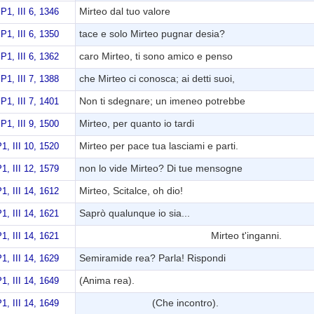
Mirteo dal tuo valore
P1, III 6, 1346
tace e solo Mirteo pugnar desia?
P1, III 6, 1350
caro Mirteo, ti sono amico e penso
P1, III 6, 1362
che Mirteo ci conosca; ai detti suoi,
P1, III 7, 1388
Non ti sdegnare; un imeneo potrebbe
P1, III 7, 1401
Mirteo, per quanto io tardi
P1, III 9, 1500
Mirteo per pace tua lasciami e parti.
1, III 10, 1520
non lo vide Mirteo? Di tue mensogne
1, III 12, 1579
Mirteo, Scitalce, oh dio!
1, III 14, 1612
Saprò qualunque io sia...
1, III 14, 1621
Mirteo t'inganni.
1, III 14, 1621
Semiramide rea? Parla! Rispondi
1, III 14, 1629
(Anima rea).
1, III 14, 1649
(Che incontro).
1, III 14, 1649