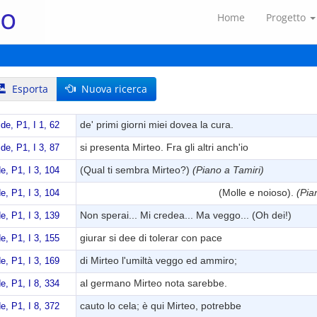
Home
Progetto
Esporta
Nuova ricerca
de' primi giorni miei dovea la cura.
e, P1, I 1, 62
si presenta Mirteo. Fra gli altri anch'io
e, P1, I 3, 87
(Qual ti sembra Mirteo?)
(Piano a Tamiri)
, P1, I 3, 104
(Molle e noioso).
(Pia
, P1, I 3, 104
Non sperai... Mi credea... Ma veggo... (Oh dei!)
, P1, I 3, 139
giurar si dee di tolerar con pace
, P1, I 3, 155
di Mirteo l'umiltà veggo ed ammiro;
, P1, I 3, 169
al germano Mirteo nota sarebbe.
, P1, I 8, 334
cauto lo cela; è qui Mirteo, potrebbe
, P1, I 8, 372