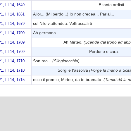
E tanto ardisti
1, III 14, 1649
Allor... (Mi perdo...) Io non credea... Parlai...
1, III 14, 1661
sul Nilo v'attendea. Volli assalirti
1, III 14, 1679
Ah germana.
1, III 14, 1709
Ah Mirteo.
(Scende dal trono ed abb
1, III 14, 1709
Perdono o cara.
1, III 14, 1709
Son reo...
(S’inginocchia)
1, III 14, 1710
Sorgi e t'assolva
(Porge la mano a Scita
1, III 14, 1710
ecco il premio, Mirteo, da te bramato.
(Tamiri dà la 
1, III 14, 1715