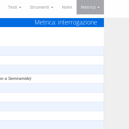
Testi
Strumenti
Nomi
Metrica
Metrica: interrogazione
no a Semiramide)