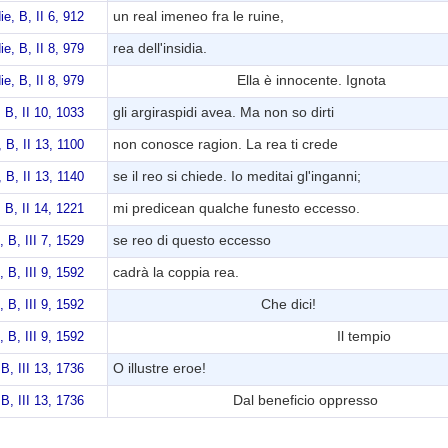
un real imeneo fra le ruine,
ie, B, II 6, 912
rea dell'insidia.
ie, B, II 8, 979
Ella è innocente. Ignota
ie, B, II 8, 979
gli argiraspidi avea. Ma non so dirti
, B, II 10, 1033
non conosce ragion. La rea ti crede
, B, II 13, 1100
se il reo si chiede. Io meditai gl'inganni;
, B, II 13, 1140
mi predicean qualche funesto eccesso.
, B, II 14, 1221
se reo di questo eccesso
, B, III 7, 1529
cadrà la coppia rea.
, B, III 9, 1592
Che dici!
, B, III 9, 1592
Il tempio
, B, III 9, 1592
O illustre eroe!
 B, III 13, 1736
Dal beneficio oppresso
 B, III 13, 1736