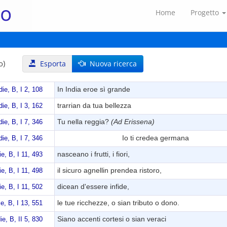
Home
Progetto
o)
Esporta
Nuova ricerca
In India eroe sì grande
die, B, I 2, 108
trarrian da tua bellezza
die, B, I 3, 162
Tu nella reggia?
(Ad Erissena)
die, B, I 7, 346
Io ti credea germana
die, B, I 7, 346
nasceano i frutti, i fiori,
ie, B, I 11, 493
il sicuro agnellin prendea ristoro,
ie, B, I 11, 498
dicean d'essere infide,
ie, B, I 11, 502
le tue ricchezze, o sian tributo o dono.
ie, B, I 13, 551
Siano accenti cortesi o sian veraci
ie, B, II 5, 830