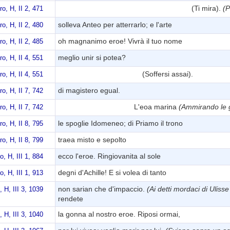
(Ti mira).
(P
ro, H, II 2, 471
solleva Anteo per atterrarlo; e l'arte
ro, H, II 2, 480
oh magnanimo eroe! Vivrà il tuo nome
ro, H, II 2, 485
meglio unir si potea?
ro, H, II 4, 551
(Soffersi assai).
ro, H, II 4, 551
di magistero egual.
ro, H, II 7, 742
L'eoa marina
(Ammirando le
ro, H, II 7, 742
le spoglie Idomeneo; di Priamo il trono
ro, H, II 8, 795
traea misto e sepolto
ro, H, II 8, 799
ecco l'eroe. Ringiovanita al sole
o, H, III 1, 884
degni d'Achille! E si volea di tanto
o, H, III 1, 913
non sarian che d'impaccio.
(Ai detti mordaci di Uliss
, H, III 3, 1039
rendete
la gonna al nostro eroe. Riposi ormai,
, H, III 3, 1040