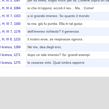
per lui vivea; voglio morir per lui.
(Sviene sopra un s
, H, III 3, 1067
io che m'opposi; eccoti il reo... Ma... Come!
, H, III 4, 1084
a sì grande imeneo. So quanto il mondo
, H, III 7, 1153
la rea; già fu punita. Ella in tal guisa
, H, III 7, 1160
dell'imeneo richiesto? Il generoso
, H, III 7, 1176
il nostro eroe, se respirasse ognora
, H, III 8, 1215
Né me, dea degli eroi,
II licenza, 1269
dopo un tale imeneo? Su' grandi esempi
II licenza, 1271
le cesaree virtù. Qual ombra opporre
II licenza, 1275