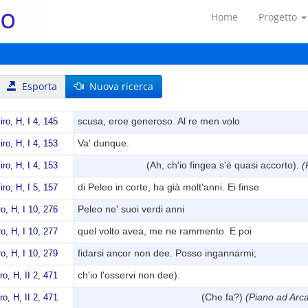
Home
Progetto
Esporta
Nuova ricerca
scusa, eroe generoso. Al re men volo
iro, H, I 4, 145
Va' dunque.
iro, H, I 4, 153
(Ah, ch'io fingea s'è quasi accorto).
(
iro, H, I 4, 153
di Peleo in corte, ha già molt'anni. Ei finse
iro, H, I 5, 157
Peleo ne' suoi verdi anni
ro, H, I 10, 276
quel volto avea, me ne rammento. E poi
ro, H, I 10, 277
fidarsi ancor non dee. Posso ingannarmi;
ro, H, I 10, 279
ch'io l'osservi non dee).
ro, H, II 2, 471
(Che fa?)
(Piano ad Arc
ro, H, II 2, 471