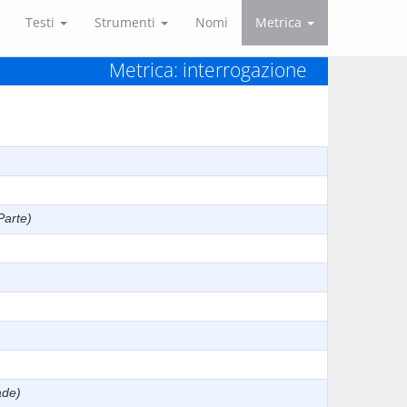
Testi
Strumenti
Nomi
Metrica
Metrica: interrogazione
Parte)
ade)