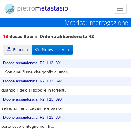
Toggl
navig
Metrica: interrogazione
13
decasillabi
in
Didone abbandonata R2
Esporta
Nuova ricerca
Didone abbandonata, R2, I 13, 391
Son quel fiume che gonfio d'umori,
Didone abbandonata, R2, I 13, 392
quando il gelo si scioglie in torrenti,
Didone abbandonata, R2, I 13, 393
selve, armenti, capanne e pastori
Didone abbandonata, R2, I 13, 394
porta seco e ritegno non ha.