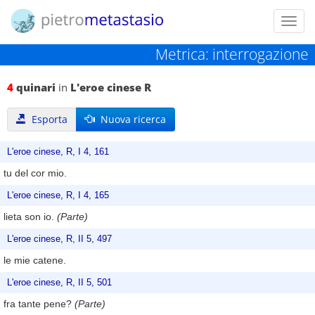
Toggl
navig
Metrica: interrogazione
4
quinari
in
L'eroe cinese R
Esporta
Nuova ricerca
L'eroe cinese, R, I 4, 161
tu del cor mio.
L'eroe cinese, R, I 4, 165
lieta son io.
(Parte)
L'eroe cinese, R, II 5, 497
le mie catene.
L'eroe cinese, R, II 5, 501
fra tante pene?
(Parte)