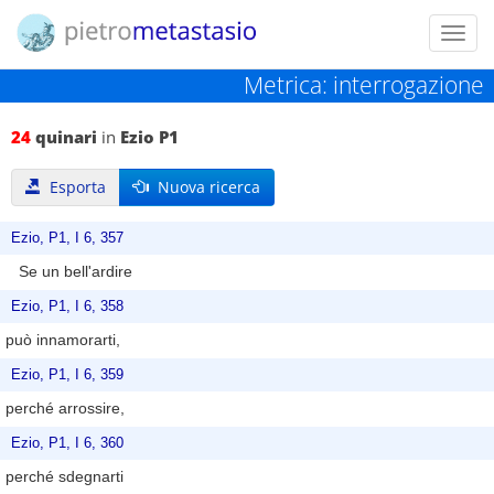
Toggl
navig
Metrica: interrogazione
24
quinari
in
Ezio P1
Esporta
Nuova ricerca
Ezio, P1, I 6, 357
Se un bell'ardire
Ezio, P1, I 6, 358
può innamorarti,
Ezio, P1, I 6, 359
perché arrossire,
Ezio, P1, I 6, 360
perché sdegnarti