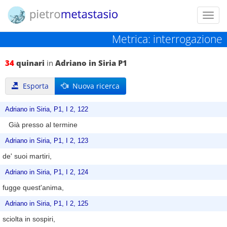
Toggl
navig
Metrica: interrogazione
34
quinari
in
Adriano in Siria P1
Esporta
Nuova ricerca
Adriano in Siria, P1, I 2, 122
Già presso al termine
Adriano in Siria, P1, I 2, 123
de' suoi martiri,
Adriano in Siria, P1, I 2, 124
fugge quest'anima,
Adriano in Siria, P1, I 2, 125
sciolta in sospiri,