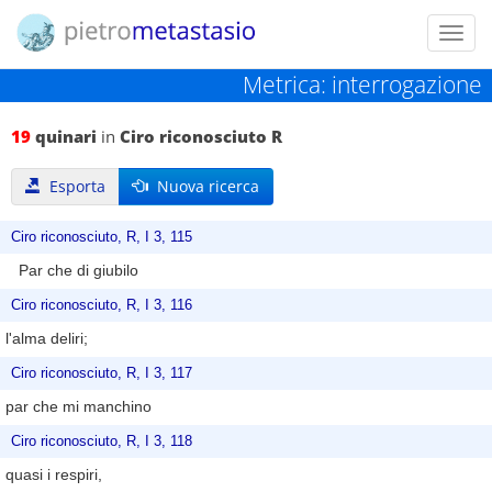
Toggl
navig
Metrica: interrogazione
19
quinari
in
Ciro riconosciuto R
Esporta
Nuova ricerca
Ciro riconosciuto, R, I 3, 115
Par che di giubilo
Ciro riconosciuto, R, I 3, 116
l'alma deliri;
Ciro riconosciuto, R, I 3, 117
par che mi manchino
Ciro riconosciuto, R, I 3, 118
quasi i respiri,