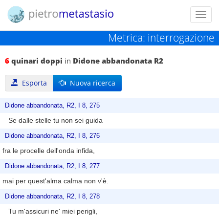
Toggl
navig
Metrica: interrogazione
6
quinari doppi
in
Didone abbandonata R2
Esporta
Nuova ricerca
Didone abbandonata, R2, I 8, 275
Se dalle stelle tu non sei guida
Didone abbandonata, R2, I 8, 276
fra le procelle dell'onda infida,
Didone abbandonata, R2, I 8, 277
mai per quest'alma calma non v'è.
Didone abbandonata, R2, I 8, 278
Tu m'assicuri ne' miei perigli,