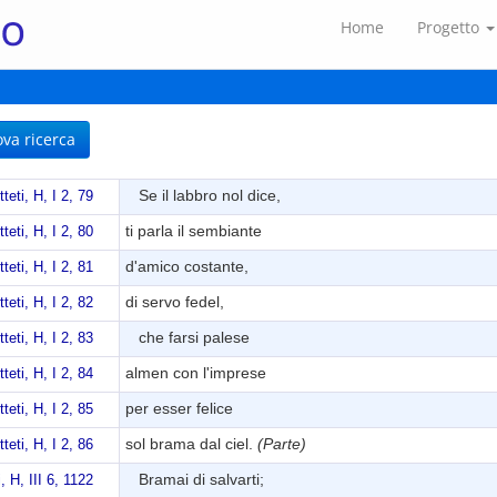
Home
Progetto
a ricerca
Se il labbro nol dice,
tteti, H, I 2, 79
ti parla il sembiante
tteti, H, I 2, 80
d'amico costante,
tteti, H, I 2, 81
di servo fedel,
tteti, H, I 2, 82
che farsi palese
tteti, H, I 2, 83
almen con l'imprese
tteti, H, I 2, 84
per esser felice
tteti, H, I 2, 85
sol brama dal ciel.
(Parte)
tteti, H, I 2, 86
Bramai di salvarti;
i, H, III 6, 1122