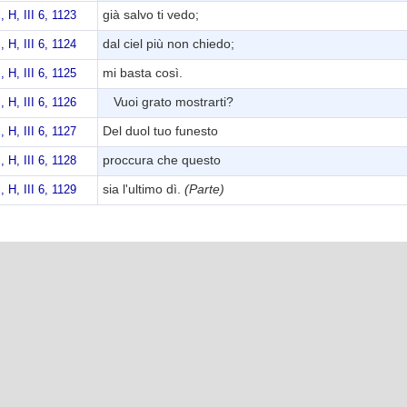
già salvo ti vedo;
i, H, III 6, 1123
dal ciel più non chiedo;
i, H, III 6, 1124
mi basta così.
i, H, III 6, 1125
Vuoi grato mostrarti?
i, H, III 6, 1126
Del duol tuo funesto
i, H, III 6, 1127
proccura che questo
i, H, III 6, 1128
sia l'ultimo dì.
(Parte)
i, H, III 6, 1129