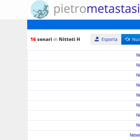
16
senari
in
Nitteti H
Esporta
Nuov
Ni
Ni
Ni
Ni
Ni
Ni
Ni
Ni
Nittet