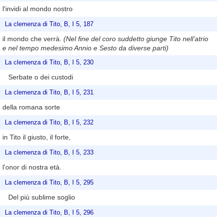
l'invidi al mondo nostro
La clemenza di Tito, B, I 5, 187
il mondo che verrà.
(Nel fine del coro suddetto giunge Tito nell’atrio
e nel tempo medesimo Annio e Sesto da diverse parti)
La clemenza di Tito, B, I 5, 230
Serbate o dei custodi
La clemenza di Tito, B, I 5, 231
della romana sorte
La clemenza di Tito, B, I 5, 232
in Tito il giusto, il forte,
La clemenza di Tito, B, I 5, 233
l'onor di nostra età.
La clemenza di Tito, B, I 5, 295
Del più sublime soglio
La clemenza di Tito, B, I 5, 296