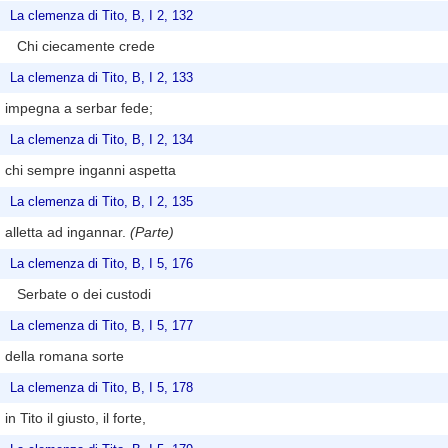
La clemenza di Tito, B, I 2, 132
Chi ciecamente crede
La clemenza di Tito, B, I 2, 133
impegna a serbar fede;
La clemenza di Tito, B, I 2, 134
chi sempre inganni aspetta
La clemenza di Tito, B, I 2, 135
alletta ad ingannar.
(Parte)
La clemenza di Tito, B, I 5, 176
Serbate o dei custodi
La clemenza di Tito, B, I 5, 177
della romana sorte
La clemenza di Tito, B, I 5, 178
in Tito il giusto, il forte,