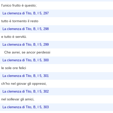
l'unico frutto è questo;
La clemenza di Tito, B, I 5, 297
tutto è tormento il resto
La clemenza di Tito, B, I 5, 298
e tutto è servitù.
La clemenza di Tito, B, I 5, 299
Che avrei, se ancor perdessi
La clemenza di Tito, B, I 5, 300
le sole ore felici
La clemenza di Tito, B, I 5, 301
ch'ho nel giovar gli oppressi,
La clemenza di Tito, B, I 5, 302
nel sollevar gli amici,
La clemenza di Tito, B, I 5, 303