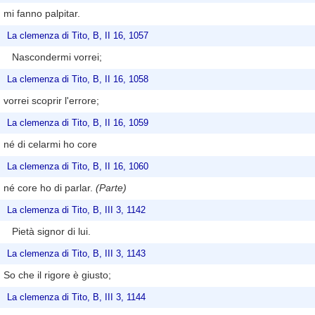
mi fanno palpitar.
La clemenza di Tito, B, II 16, 1057
Nascondermi vorrei;
La clemenza di Tito, B, II 16, 1058
vorrei scoprir l'errore;
La clemenza di Tito, B, II 16, 1059
né di celarmi ho core
La clemenza di Tito, B, II 16, 1060
né core ho di parlar.
(Parte)
La clemenza di Tito, B, III 3, 1142
Pietà signor di lui.
La clemenza di Tito, B, III 3, 1143
So che il rigore è giusto;
La clemenza di Tito, B, III 3, 1144