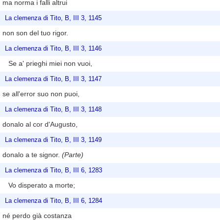
ma norma i falli altrui
La clemenza di Tito, B, III 3, 1145
non son del tuo rigor.
La clemenza di Tito, B, III 3, 1146
Se a' prieghi miei non vuoi,
La clemenza di Tito, B, III 3, 1147
se all'error suo non puoi,
La clemenza di Tito, B, III 3, 1148
donalo al cor d'Augusto,
La clemenza di Tito, B, III 3, 1149
donalo a te signor.
(Parte)
La clemenza di Tito, B, III 6, 1283
Vo disperato a morte;
La clemenza di Tito, B, III 6, 1284
né perdo già costanza