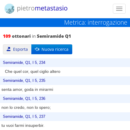
Toggl
navig
Metrica: interrogazione
109
ottonari
in
Semiramide Q1
Esporta
Nuova ricerca
Semiramide, Q1, I 5, 234
Che quel cor, quel ciglio altero
Semiramide, Q1, I 5, 235
senta amor, goda in mirarmi
Semiramide, Q1, I 5, 236
non lo credo, non lo spero;
Semiramide, Q1, I 5, 237
tu vuoi farmi insuperbir.