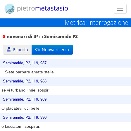
Toggl
navig
Metrica: interrogazione
8
novenari di 3ª
in
Semiramide P2
Esporta
Nuova ricerca
Semiramide, P2, II 9, 987
Siete barbare amate stelle
Semiramide, P2, II 9, 988
se vi turbano i miei sospiri.
Semiramide, P2, II 9, 989
O placatevi luci belle
Semiramide, P2, II 9, 990
o lasciatemi sospirar.