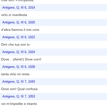
Ove son! Principessa,
Antigono, Q, III 6, 1014
virtù sì manifesta
Antigono, Q, III 6, 1020
d'altra fiamma il mio core.
Antigono, Q, III 6, 1022
Dirò che tua son io
Antigono, Q, III 6, 1024
Dove... (Aimè!) Dove corri!
Antigono, Q, III 6, 1028
tanta virtù mi resta
Antigono, Q, III 7, 1043
Dove son! Qual confusa
Antigono, Q, III 7, 1053
voi m'impedite e intanto