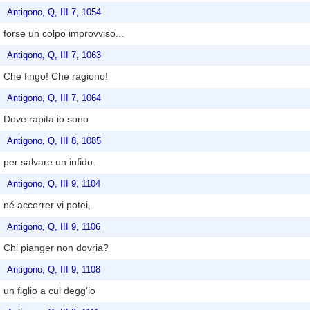
Antigono, Q, III 7, 1054
forse un colpo improvviso...
Antigono, Q, III 7, 1063
Che fingo! Che ragiono!
Antigono, Q, III 7, 1064
Dove rapita io sono
Antigono, Q, III 8, 1085
per salvare un infido.
Antigono, Q, III 9, 1104
né accorrer vi potei,
Antigono, Q, III 9, 1106
Chi pianger non dovria?
Antigono, Q, III 9, 1108
un figlio a cui degg'io