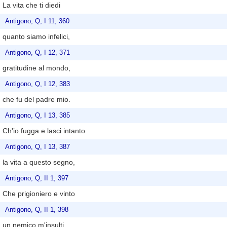
La vita che ti diedi
Antigono, Q, I 11, 360
quanto siamo infelici,
Antigono, Q, I 12, 371
gratitudine al mondo,
Antigono, Q, I 12, 383
che fu del padre mio.
Antigono, Q, I 13, 385
Ch'io fugga e lasci intanto
Antigono, Q, I 13, 387
la vita a questo segno,
Antigono, Q, II 1, 397
Che prigioniero e vinto
Antigono, Q, II 1, 398
un nemico m'insulti