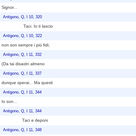
Signor...
Antigono, Q, I 10, 320
Taci. Io ti lascio
Antigono, Q, I 10, 322
non son sempre i più fidi;
Antigono, Q, I 11, 332
(Da tai disastri almeno
Antigono, Q, I 11, 337
dunque sperai... Ma questi
Antigono, Q, I 11, 344
Io son...
Antigono, Q, I 11, 344
Taci e deponi
Antigono, Q, I 11, 348