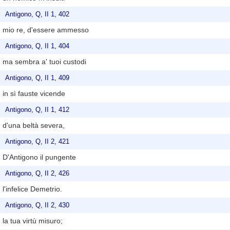
Antigono, Q, II 1, 402
mio re, d'essere ammesso
Antigono, Q, II 1, 404
ma sembra a' tuoi custodi
Antigono, Q, II 1, 409
in sì fauste vicende
Antigono, Q, II 1, 412
d'una beltà severa,
Antigono, Q, II 2, 421
D'Antigono il pungente
Antigono, Q, II 2, 426
l'infelice Demetrio.
Antigono, Q, II 2, 430
la tua virtù misuro;