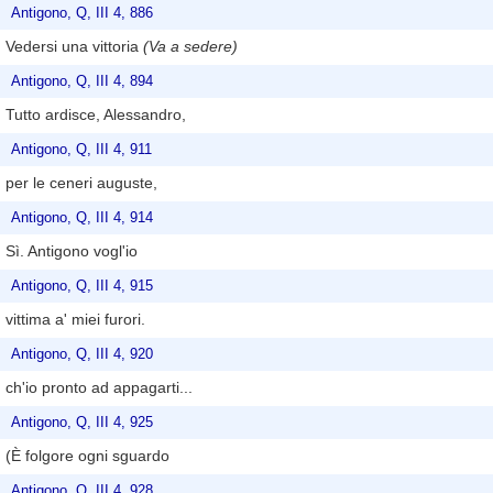
Antigono, Q, III 4, 886
Vedersi una vittoria
(Va a sedere)
Antigono, Q, III 4, 894
Tutto ardisce, Alessandro,
Antigono, Q, III 4, 911
per le ceneri auguste,
Antigono, Q, III 4, 914
Sì. Antigono vogl'io
Antigono, Q, III 4, 915
vittima a' miei furori.
Antigono, Q, III 4, 920
ch'io pronto ad appagarti...
Antigono, Q, III 4, 925
(È folgore ogni sguardo
Antigono, Q, III 4, 928