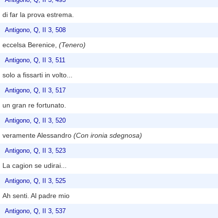
di far la prova estrema.
Antigono, Q, II 3, 508
eccelsa Berenice,
(Tenero)
Antigono, Q, II 3, 511
solo a fissarti in volto...
Antigono, Q, II 3, 517
un gran re fortunato.
Antigono, Q, II 3, 520
veramente Alessandro
(Con ironia sdegnosa)
Antigono, Q, II 3, 523
La cagion se udirai...
Antigono, Q, II 3, 525
Ah senti. Al padre mio
Antigono, Q, II 3, 537