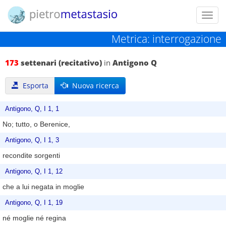
Toggl
navig
Metrica: interrogazione
173
settenari (recitativo)
in
Antigono Q
Esporta
Nuova ricerca
Antigono, Q, I 1, 1
No; tutto, o Berenice,
Antigono, Q, I 1, 3
recondite sorgenti
Antigono, Q, I 1, 12
che a lui negata in moglie
Antigono, Q, I 1, 19
né moglie né regina