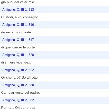
già puoi del voler mio
Antigono, Q, III 1, 813
Custodi, a voi consegno
Antigono, Q, III 1, 816
disserrar non osate
Antigono, Q, III 1, 817
di quel carcer le porte.
Antigono, Q, III 1, 820
di sì fiere vicende...
Antigono, Q, III 2, 822
Or che farò? Se affretto
Antigono, Q, III 2, 830
Cambiar veste col padre,
Antigono, Q, III 2, 832
Fermati. Oh generosa