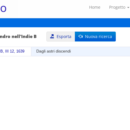
Home
Progetto
ndro nell'Indie B
Esporta
Nuova ricerca
Dagli astri discendi
 B, III 12, 1639