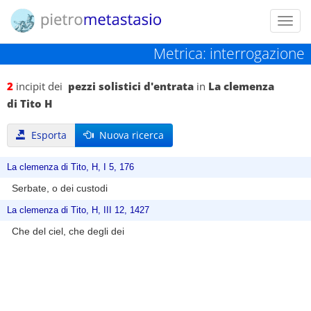
Toggl
navig
Metrica: interrogazione
2
incipit dei
pezzi solistici d'entrata
in
La clemenza
di Tito H
Esporta
Nuova ricerca
La clemenza di Tito, H, I 5, 176
Serbate, o dei custodi
La clemenza di Tito, H, III 12, 1427
Che del ciel, che degli dei