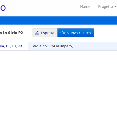
Home
Progetto
 in Siria P2
Esporta
Nuova ricerca
Vivi a noi, vivi all'impero,
ria, P2, I 1, 33