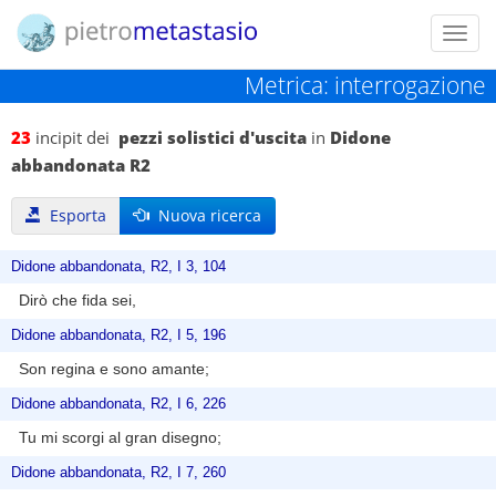
Toggl
navig
Metrica: interrogazione
23
incipit dei
pezzi solistici d'uscita
in
Didone
abbandonata R2
Esporta
Nuova ricerca
Didone abbandonata, R2, I 3, 104
Dirò che fida sei,
Didone abbandonata, R2, I 5, 196
Son regina e sono amante;
Didone abbandonata, R2, I 6, 226
Tu mi scorgi al gran disegno;
Didone abbandonata, R2, I 7, 260